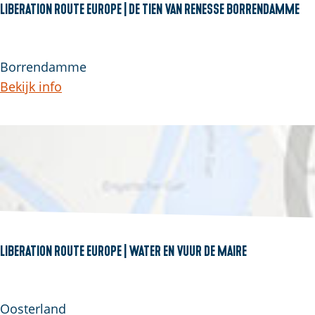
r
Liberation route Europe | De tien van Renesse Borrendamme
k
S
L
c
i
Borrendamme
h
b
Bekijk info
o
e
u
r
w
a
e
t
n
i
o
n
r
Liberation route Europe | Water en Vuur de Maire
o
u
L
t
i
Oosterland