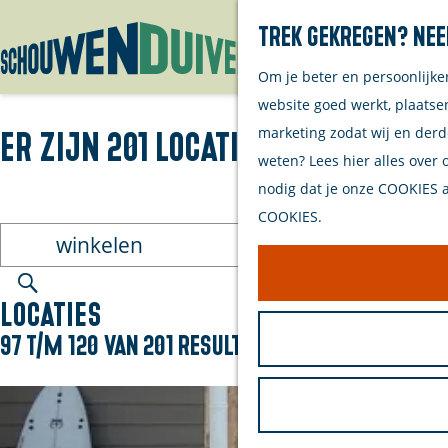
Trek gekregen? Nee
Om je beter en persoonlijke
G
website goed werkt, plaatse
a
marketing zodat wij en derd
Er zijn 201 locaties gevonden 
n
weten? Lees hier alles over 
a
nodig dat je onze COOKIES ac
a
COOKIES.
r
I
d
k
e
b
Z
Locaties
h
e
o
o
97 t/m 120 van 201 resultaten
n
e
m
o
k
e
p
e
p
z
n