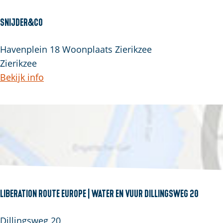
n
m
e
i
k
m
M
Snijder&Co
k
P
e
a
z
o
S
Havenplein 18 Woonplaats Zierikzee
i
e
t
n
Zierikzee
r
e
i
Bekijk info
e
j
d
e
r
&
C
o
Liberation route Europe | Water en Vuur Dillingsweg 20
L
Dillingsweg 20