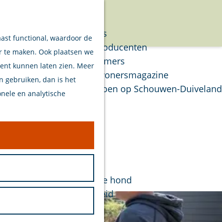
Verhalen
Menu
Van eilanders
aast functional, waardoor de
Van streekproducenten
er te maken. Ook plaatsen we
Van ondernemers
tent kunnen laten zien. Meer
Verhalen Inwonersmagazine
en gebruiken, dan is het
Tips om te doen op Schouwen-Duiveland
onele en analytische
Plan je bezoek
Welkom
Op de kaart
Stranden
Samen met je hond
Bereikbaarheid
Duurzaam