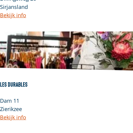
i
Sirjansland
b
Bekijk info
e
r
a
t
i
o
n
r
Les Durables
o
u
L
Dam 11
t
e
Zierikzee
e
s
Bekijk info
E
D
u