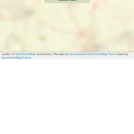
Leaflet
|
©
OpenStreetMap
contributors, Tiles style by
Humanitarian OpenStreetMap Team
hosted by
OpenStreetMap France