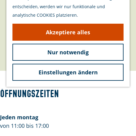
Veranstaltungen
e
Kontakt
entscheiden, werden wir nur funktionale und
p
analytische COOKIES platzieren.
a
Ring 6
g
4328 AE
Burgh-Haamstede
Akzeptiere alles
e
b
Route planen
i
Nur notwendig
b
s
Route
i
G
Einstellungen ändern
s
a
G
l
a
e
Öffnungszeiten
l
r
e
i
r
e
Jeden montag
i
H
von 11:00 bis 17:00
e
e