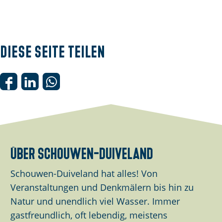
Diese Seite teilen
D
D
D
i
i
i
e
e
e
s
s
s
e
e
e
über schouwen-duiveland
S
S
S
e
e
e
Schouwen-Duiveland hat alles! Von
i
i
i
Veranstaltungen und Denkmälern bis hin zu
t
t
t
Natur und unendlich viel Wasser. Immer
e
e
e
gastfreundlich, oft lebendig, meistens