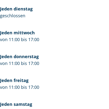
H
t
Jeden dienstag
e
O
geschlossen
t
u
O
d
u
e
Jeden mittwoch
d
R
von 11:00 bis 17:00
e
a
R
a
Jeden donnerstag
a
d
von 11:00 bis 17:00
a
h
d
u
h
i
Jeden freitag
u
s
von 11:00 bis 17:00
i
s
Jeden samstag