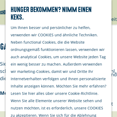
mit deinem
Hunger bekommen? Nimm einen
Hund
Keks.
Suchen
Menü
G
Nachhaltigkeit
e
Um Ihnen besser und persönlicher zu helfen,
h
Unternehme
verwenden wir COOKIES und ähnliche Techniken.
e
Neben functional Cookies, die die Website
Galerie Het Oude Raadhuis
Opgeraapt
n
ordnungsgemäß funktionieren lassen, verwenden wir
staat netjes
S
auch analytical Cookies, um unsere Website jeden Tag
Aktivitäten
i
Sie kennen Galerie Het Oude Raadhuis bestimmt
ein wenig besser zu machen. Außerdem verwenden
Kulinarisch
e
schon durch die fröhlichen Skulpturen aus Edelstahl,
wir marketing-Cookies, damit wir und Dritte Ihr
Einkaufen und
z
die während der Öffnungszeiten draußen …
Internetverhalten verfolgen und Ihnen personalisierte
bummeln
u
Inhalte anzeigen können. Möchten Sie mehr erfahren?
Radfahren
r
Mehr lesen
Lesen Sie hier alles über unsere Cookie-Richtlinie.
Wandern
H
Wenn Sie alle Elemente unserer Website sehen und
Wassersport
o
nutzen möchten, ist es erforderlich, unsere COOKIES
m
zu akzeptieren. Wenn Sie sich für die Ablehnung