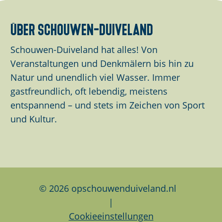
e
e
e
S
S
S
über schouwen-duiveland
e
e
e
i
i
i
Schouwen-Duiveland hat alles! Von
t
t
t
Veranstaltungen und Denkmälern bis hin zu
e
e
e
Natur und unendlich viel Wasser. Immer
t
t
t
gastfreundlich, oft lebendig, meistens
e
e
e
entspannend – und stets im Zeichen von Sport
i
i
i
und Kultur.
l
l
l
e
e
e
n
n
n
a
a
a
u
u
u
© 2026 opschouwenduiveland.nl
f
f
f
|
F
L
W
Cookieeinstellungen