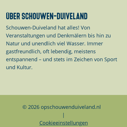
s
s
s
e
e
e
über schouwen-duiveland
S
S
S
e
e
e
Schouwen-Duiveland hat alles! Von
i
i
i
Veranstaltungen und Denkmälern bis hin zu
t
t
t
Natur und unendlich viel Wasser. Immer
e
e
e
gastfreundlich, oft lebendig, meistens
t
t
t
entspannend – und stets im Zeichen von Sport
e
e
e
und Kultur.
i
i
i
l
l
l
e
e
e
n
n
n
a
a
a
© 2026 opschouwenduiveland.nl
u
u
u
|
f
f
f
Cookieeinstellungen