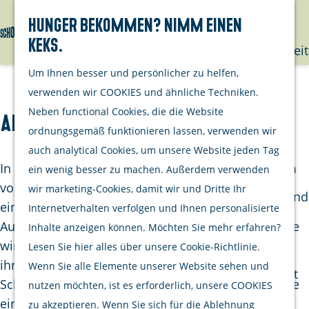
mit deinem
Hunger bekommen? Nimm einen
Hund
Keks.
Suchen
Menü
G
Nachhaltigkeit
e
Um Ihnen besser und persönlicher zu helfen,
h
Unternehme
verwenden wir COOKIES und ähnliche Techniken.
e
Neben functional Cookies, die die Website
Apple Art Gallery
Opgeraapt
n
ordnungsgemäß funktionieren lassen, verwenden wir
staat netjes
S
auch analytical Cookies, um unsere Website jeden Tag
Aktivitäten
i
In der Verrenieuwstraat 3, im historischen Zentrum
ein wenig besser zu machen. Außerdem verwenden
Kulinarisch
e
von Zierikzee, befindet sich die Apple Art Gallery –
wir marketing-Cookies, damit wir und Dritte Ihr
Einkaufen und
z
eine stimmungsvolle Kunstgalerie voller Farbe,
Internetverhalten verfolgen und Ihnen personalisierte
bummeln
u
Ausdruck und handwerklichem Können. Die Galerie
Inhalte anzeigen können. Möchten Sie mehr erfahren?
Radfahren
r
wird von der Künstlerin Marleen Appel geführt, die
Lesen Sie hier alles über unsere Cookie-Richtlinie.
Wandern
H
ihre Leidenschaft für Malerei, Bildhauerei und
Wenn Sie alle Elemente unserer Website sehen und
Wassersport
o
Schmuck in einzigartige, handgefertigte Kunstwerke
nutzen möchten, ist es erforderlich, unsere COOKIES
m
einfließen lässt.
zu akzeptieren. Wenn Sie sich für die Ablehnung