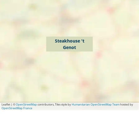
Steakhouse 't
Genot
Leaflet
|
©
OpenStreetMap
contributors, Tiles style by
Humanitarian OpenStreetMap Team
hosted by
OpenStreetMap France