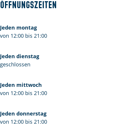
Öffnungszeiten
k
o
k
b
a
h
u
h
o
g
o
s
o
o
r
Jeden montag
u
e
u
k
a
von 12:00 bis 21:00
s
'
s
S
m
e
t
e
t
S
'
G
'
e
t
Jeden dienstag
t
e
t
a
e
geschlossen
G
n
G
k
a
e
o
e
h
k
Jeden mittwoch
n
t
n
o
h
von 12:00 bis 21:00
o
o
u
o
t
t
s
u
e
s
Jeden donnerstag
'
e
von 12:00 bis 21:00
t
'