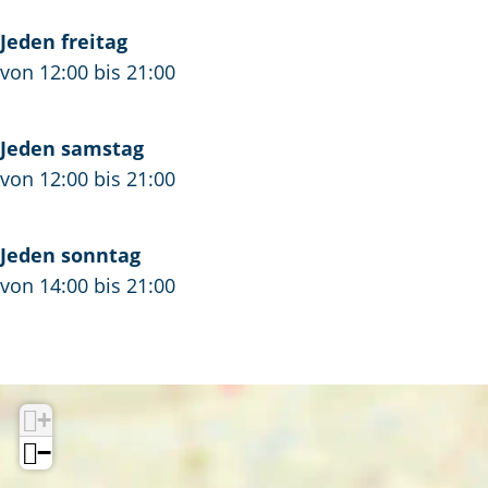
G
t
Jeden freitag
e
G
von 12:00 bis 21:00
n
e
o
n
t
o
Jeden samstag
t
von 12:00 bis 21:00
Jeden sonntag
von 14:00 bis 21:00
+
−