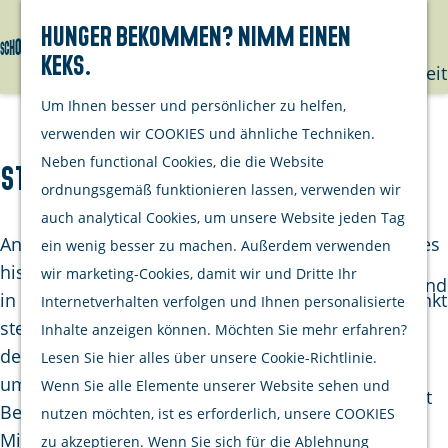
mit deinem
Hunger bekommen? Nimm einen
Hund
Keks.
Suchen
Menü
G
Nachhaltigkeit
e
Um Ihnen besser und persönlicher zu helfen,
h
Unternehme
verwenden wir COOKIES und ähnliche Techniken.
e
Neben functional Cookies, die die Website
Steakhouse 't Genot
Opgeraapt
n
ordnungsgemäß funktionieren lassen, verwenden wir
staat netjes
S
auch analytical Cookies, um unsere Website jeden Tag
Aktivitäten
i
An der stimmungsvollen Schuithaven im Herzen des
ein wenig besser zu machen. Außerdem verwenden
Kulinarisch
e
historischen Zierikzee befindet sich ein Restaurant,
wir marketing-Cookies, damit wir und Dritte Ihr
Einkaufen und
z
in dem Qualität und Gastfreundschaft im Mittelpunkt
Internetverhalten verfolgen und Ihnen personalisierte
bummeln
u
stehen. In diesem charakteristischen Gebäude im
Inhalte anzeigen können. Möchten Sie mehr erfahren?
Radfahren
r
denkmalgeschützten Stadtzentrum dreht sich alles
Lesen Sie hier alles über unsere Cookie-Richtlinie.
Wandern
H
um Geschmack, Atmosphäre und eine herzliche
Wenn Sie alle Elemente unserer Website sehen und
Wassersport
o
Begrüßung. Ob Sie nun zu einem ausgedehnten
nutzen möchten, ist es erforderlich, unsere COOKIES
m
Mittagessen, einem gemütlichen Abendessen oder
zu akzeptieren. Wenn Sie sich für die Ablehnung