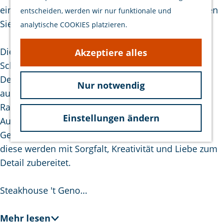
Veranstaltungen
e
einem besonderen Abend ausgehen – hier genießen
entscheiden, werden wir nur funktionale und
p
Sie reine Aromen und ehrliche Zutaten.
analytische COOKIES platzieren.
a
g
Die Speisekarte ist vielseitig, mit einem klaren
Akzeptiere alles
e
Schwerpunkt auf hochwertigen Fleischgerichten.
Denken Sie an perfekt gegartes Fleisch, traditionell
Nur notwendig
auf der Grillplatte oder mit authentischem
Raucharoma aus dem Big Green Egg zubereitet.
Einstellungen ändern
Auch Liebhaber von Fisch- und vegetarischen
Gerichten kommen voll auf ihre Kosten, denn auch
diese werden mit Sorgfalt, Kreativität und Liebe zum
Detail zubereitet.
Steakhouse 't Geno…
Mehr lesen