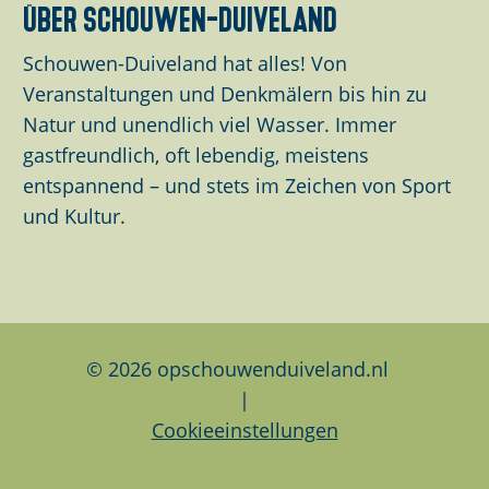
über schouwen-duiveland
S
S
S
e
e
e
Schouwen-Duiveland hat alles! Von
i
i
i
Veranstaltungen und Denkmälern bis hin zu
t
t
t
Natur und unendlich viel Wasser. Immer
e
e
e
gastfreundlich, oft lebendig, meistens
t
t
t
entspannend – und stets im Zeichen von Sport
e
e
e
und Kultur.
i
i
i
l
l
l
e
e
e
n
n
n
a
a
a
© 2026 opschouwenduiveland.nl
u
u
u
|
f
f
f
Cookieeinstellungen
F
L
W
a
i
h