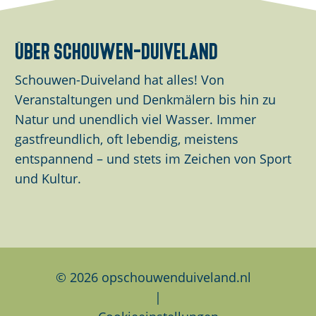
s
s
s
e
e
e
über schouwen-duiveland
S
S
S
e
e
e
Schouwen-Duiveland hat alles! Von
i
i
i
Veranstaltungen und Denkmälern bis hin zu
t
t
t
Natur und unendlich viel Wasser. Immer
e
e
e
gastfreundlich, oft lebendig, meistens
t
t
t
entspannend – und stets im Zeichen von Sport
e
e
e
und Kultur.
i
i
i
l
l
l
e
e
e
n
n
n
a
a
a
© 2026 opschouwenduiveland.nl
u
u
u
|
f
f
f