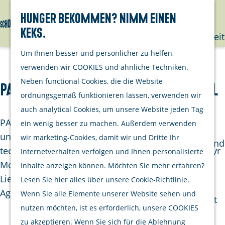
mit deinem
Hunger bekommen? Nimm einen
Hund
Keks.
Suchen
Menü
G
Nachhaltigkeit
e
Um Ihnen besser und persönlicher zu helfen,
h
Unternehme
verwenden wir COOKIES und ähnliche Techniken.
e
Neben functional Cookies, die die Website
PADMOS Marine & Industrial Diesel
Opgeraapt
n
ordnungsgemäß funktionieren lassen, verwenden wir
staat netjes
S
auch analytical Cookies, um unsere Website jeden Tag
Aktivitäten
i
PADMOS Marine & Industrial Diesel ist ein Import-
ein wenig besser zu machen. Außerdem verwenden
Kulinarisch
e
und Großhandelsunternehmen mit einer eigenen
wir marketing-Cookies, damit wir und Dritte Ihr
Einkaufen und
z
technischen Abteilung für Marineprodukte von Steyr
Internetverhalten verfolgen und Ihnen personalisierte
bummeln
u
Motors. Aus unseren Niederlassungen werden
Inhalte anzeigen können. Möchten Sie mehr erfahren?
Radfahren
r
Lieferungen an Bauunternehmer, Reedereien und
Lesen Sie hier alles über unsere Cookie-Richtlinie.
Wandern
H
Agenturen durchgeführt.
Wenn Sie alle Elemente unserer Website sehen und
Wassersport
o
nutzen möchten, ist es erforderlich, unsere COOKIES
m
zu akzeptieren. Wenn Sie sich für die Ablehnung