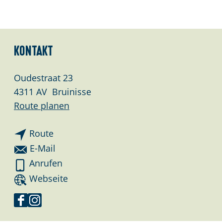
Kontakt
Oudestraat 23
4311 AV
Bruinisse
b
Route planen
i
b
s
Route
i
B
b
E-Mail
s
r
i
B
Anrufen
B
u
s
r
a
Webseite
r
s
B
u
b
u
e
r
s
B
F
I
s
a
u
e
r
a
n