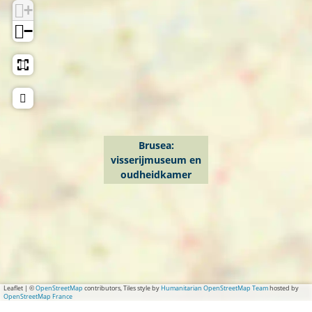
+
−
Brusea:
visserijmuseum en
oudheidkamer
Leaflet
|
©
OpenStreetMap
contributors, Tiles style by
Humanitarian OpenStreetMap Team
hosted by
OpenStreetMap France