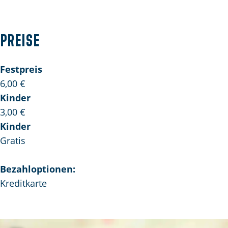
r
h
d
e
h
Preise
i
e
d
i
Festpreis
k
d
6,00 €
a
k
Kinder
m
a
3,00 €
e
m
Kinder
r
e
Gratis
r
Bezahloptionen:
Kreditkarte