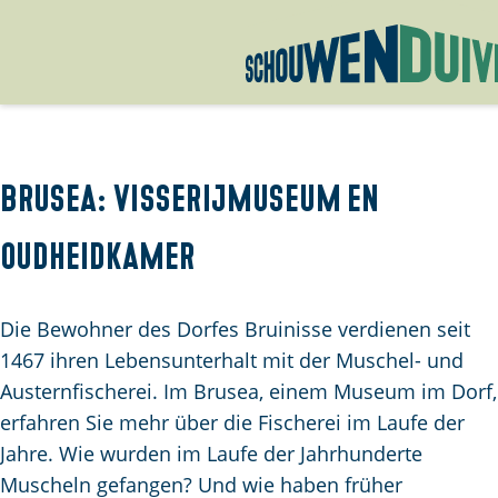
G
e
h
e
Brusea: visserijmuseum en
n
oudheidkamer
S
i
e
Die Bewohner des Dorfes Bruinisse verdienen seit
z
1467 ihren Lebensunterhalt mit der Muschel- und
u
Austernfischerei. Im Brusea, einem Museum im Dorf,
r
erfahren Sie mehr über die Fischerei im Laufe der
H
Jahre. Wie wurden im Laufe der Jahrhunderte
o
Muscheln gefangen? Und wie haben früher