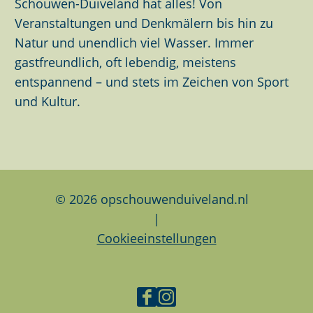
Schouwen-Duiveland hat alles! Von
ö
i
i
i
Veranstaltungen und Denkmälern bis hin zu
f
t
t
t
Natur und unendlich viel Wasser. Immer
f
e
e
e
gastfreundlich, oft lebendig, meistens
n
t
t
t
entspannend – und stets im Zeichen von Sport
e
e
e
e
und Kultur.
n
i
i
i
l
l
l
e
e
e
n
n
n
a
a
a
© 2026 opschouwenduiveland.nl
u
u
u
|
f
f
f
Cookieeinstellungen
F
L
W
a
i
h
c
n
a
F
I
e
k
t