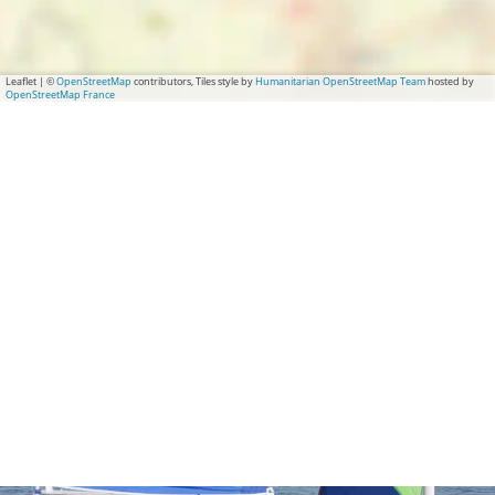
e
Leaflet
|
©
OpenStreetMap
contributors, Tiles style by
Humanitarian OpenStreetMap Team
hosted by
OpenStreetMap France