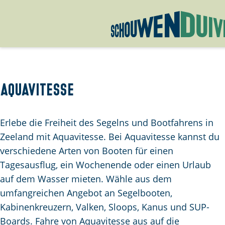
G
e
h
e
Aquavitesse
n
S
Erlebe die Freiheit des Segelns und Bootfahrens in
i
Zeeland mit Aquavitesse. Bei Aquavitesse kannst du
e
verschiedene Arten von Booten für einen
z
Tagesausflug, ein Wochenende oder einen Urlaub
u
auf dem Wasser mieten. Wähle aus dem
r
umfangreichen Angebot an Segelbooten,
H
Kabinenkreuzern, Valken, Sloops, Kanus und SUP-
o
Boards. Fahre von Aquavitesse aus auf die