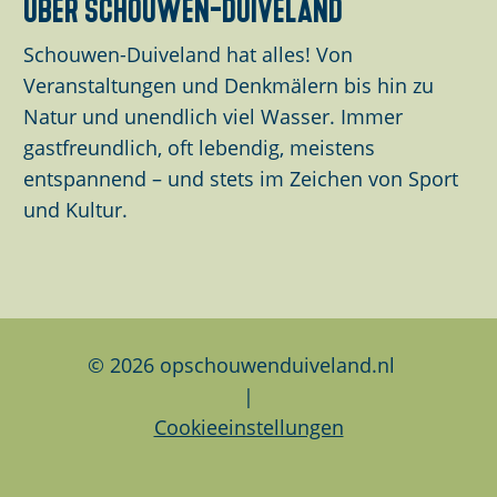
über schouwen-duiveland
S
S
S
e
e
e
Schouwen-Duiveland hat alles! Von
i
i
i
Veranstaltungen und Denkmälern bis hin zu
t
t
t
Natur und unendlich viel Wasser. Immer
e
e
e
gastfreundlich, oft lebendig, meistens
t
t
t
entspannend – und stets im Zeichen von Sport
e
e
e
und Kultur.
i
i
i
l
l
l
e
e
e
n
n
n
a
a
a
© 2026 opschouwenduiveland.nl
u
u
u
|
f
f
f
Cookieeinstellungen
F
L
W
a
i
h