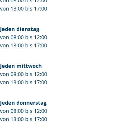
von 08:00 bis 12:00
r
i
B
u
g
von 13:00 bis 17:00
u
n
r
i
B
i
i
u
n
r
Jeden dienstag
n
s
i
i
u
von 08:00 bis 12:00
i
s
n
s
i
von 13:00 bis 17:00
s
e
i
s
n
s
s
e
i
e
s
s
Jeden mittwoch
e
s
von 08:00 bis 12:00
e
von 13:00 bis 17:00
Jeden donnerstag
von 08:00 bis 12:00
von 13:00 bis 17:00