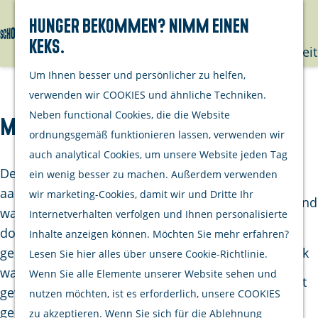
mit deinem
Hunger bekommen? Nimm einen
Hund
Keks.
Suchen
Menü
G
Nachhaltigkeit
e
Um Ihnen besser und persönlicher zu helfen,
h
Unternehme
verwenden wir COOKIES und ähnliche Techniken.
e
Neben functional Cookies, die die Website
Mondzorg Bruinisse
Opgeraapt
n
ordnungsgemäß funktionieren lassen, verwenden wir
staat netjes
S
auch analytical Cookies, um unsere Website jeden Tag
Aktivitäten
i
De plek waar menig Bruenaar bij hun geboorte is
ein wenig besser zu machen. Außerdem verwenden
Kulinarisch
e
aangegeven, waar lang geleden werd getrouwd én
wir marketing-Cookies, damit wir und Dritte Ihr
Einkaufen und
z
waar sommigen zelfs een nachtje in de cel hebben
Internetverhalten verfolgen und Ihnen personalisierte
bummeln
u
doorgebracht. We hebben het over het oude
Inhalte anzeigen können. Möchten Sie mehr erfahren?
Radfahren
r
gemeentehuis in de Poststraat in Bruinisse. De plek
Lesen Sie hier alles über unsere Cookie-Richtlinie.
Wandern
H
waar sinds een aantal jaar Mondzorg Bruinisse is
Wenn Sie alle Elemente unserer Website sehen und
Wassersport
o
gevestigd. Onder het motto beter voorkomen dan
nutzen möchten, ist es erforderlich, unsere COOKIES
m
genezen staan broers en eigenaren van Mondzorg
zu akzeptieren. Wenn Sie sich für die Ablehnung