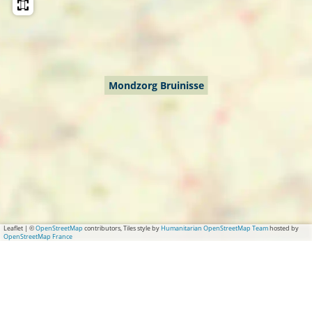
Mondzorg Bruinisse
Leaflet
|
©
OpenStreetMap
contributors, Tiles style by
Humanitarian OpenStreetMap Team
hosted by
OpenStreetMap France