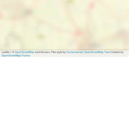
Leaflet
|
©
OpenStreetMap
contributors, Tiles style by
Humanitarian OpenStreetMap Team
hosted by
OpenStreetMap France