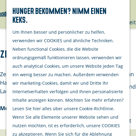
mit deinem
Hunger bekommen? Nimm einen
Hund
Keks.
Suchen
Menü
G
Nachhaltigkeit
e
Um Ihnen besser und persönlicher zu helfen,
h
Unternehme
verwenden wir COOKIES und ähnliche Techniken.
e
Neben functional Cookies, die die Website
Zeeuws & Zo
Opgeraapt
n
ordnungsgemäß funktionieren lassen, verwenden wir
staat netjes
S
auch analytical Cookies, um unsere Website jeden Tag
Aktivitäten
i
Zeeuws & Zo ist seit dem Frühjahr 2020 am Ring van
ein wenig besser zu machen. Außerdem verwenden
Kulinarisch
e
Haamstede geöffnet. In diesem niedlichen, kleinen
wir marketing-Cookies, damit wir und Dritte Ihr
Einkaufen und
z
Laden finden Sie allerlei Regionalp…
Internetverhalten verfolgen und Ihnen personalisierte
bummeln
u
Inhalte anzeigen können. Möchten Sie mehr erfahren?
Radfahren
r
Mehr lesen
Lesen Sie hier alles über unsere Cookie-Richtlinie.
Wandern
H
Wenn Sie alle Elemente unserer Website sehen und
Wassersport
o
nutzen möchten, ist es erforderlich, unsere COOKIES
m
zu akzeptieren. Wenn Sie sich für die Ablehnung