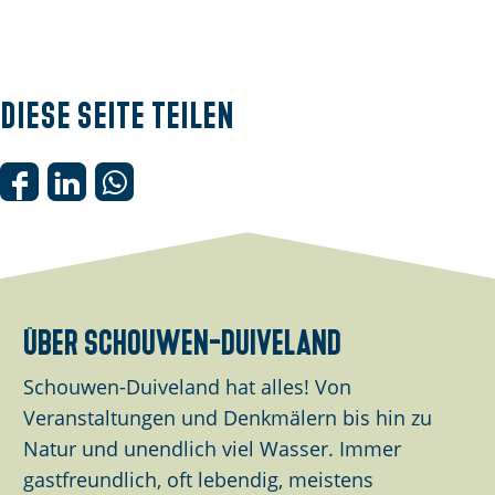
Diese Seite teilen
D
D
D
i
i
i
e
e
e
s
s
s
e
e
e
über schouwen-duiveland
S
S
S
e
e
e
Schouwen-Duiveland hat alles! Von
i
i
i
Veranstaltungen und Denkmälern bis hin zu
t
t
t
Natur und unendlich viel Wasser. Immer
e
e
e
gastfreundlich, oft lebendig, meistens