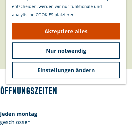
Veranstaltungen
e
Kontakt
entscheiden, werden wir nur funktionale und
p
analytische COOKIES platzieren.
a
Ring 32
g
4328 AH
Burgh-Haamstede
Akzeptiere alles
e
b
Route planen
i
Nur notwendig
b
s
Route
i
Z
Einstellungen ändern
s
e
Z
e
e
u
Öffnungszeiten
e
w
u
s
w
&
Jeden montag
s
Z
geschlossen
&
o