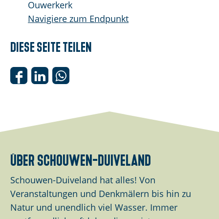
Ouwerkerk
Navigiere zum Endpunkt
Diese Seite teilen
D
D
D
i
i
i
e
e
e
s
s
s
e
e
e
S
S
S
über schouwen-duiveland
e
e
e
i
i
i
Schouwen-Duiveland hat alles! Von
t
t
t
Veranstaltungen und Denkmälern bis hin zu
e
e
e
Natur und unendlich viel Wasser. Immer
t
t
t