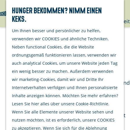
mit deinem
Hunger bekommen? Nimm einen
Hund
Keks.
Suchen
Menü
G
Nachhaltigkeit
e
Um Ihnen besser und persönlicher zu helfen,
h
Unternehme
Ouwerkerk Rundtour
verwenden wir COOKIES und ähnliche Techniken.
e
Neben functional Cookies, die die Website
Opgeraapt
n
ordnungsgemäß funktionieren lassen, verwenden wir
staat netjes
(24 km)
S
auch analytical Cookies, um unsere Website jeden Tag
Aktivitäten
i
ein wenig besser zu machen. Außerdem verwenden
DOWNLOAD ROUTENBESCHREIBUNG
Kulinarisch
e
wir marketing-Cookies, damit wir und Dritte Ihr
Einkaufen und
z
Internetverhalten verfolgen und Ihnen personalisierte
Entdecken Sie eine faszinierende Reitroute
bummeln
u
Inhalte anzeigen können. Möchten Sie mehr erfahren?
durch die Geschichte und Natur von Schouwen-
Radfahren
r
Lesen Sie hier alles über unsere Cookie-Richtlinie.
Duiveland!
Wandern
H
Wenn Sie alle Elemente unserer Website sehen und
Wassersport
o
nutzen möchten, ist es erforderlich, unsere COOKIES
Beginnen Sie in Capelle, ehemals Teil von
m
zu akzeptieren. Wenn Sie sich für die Ablehnung