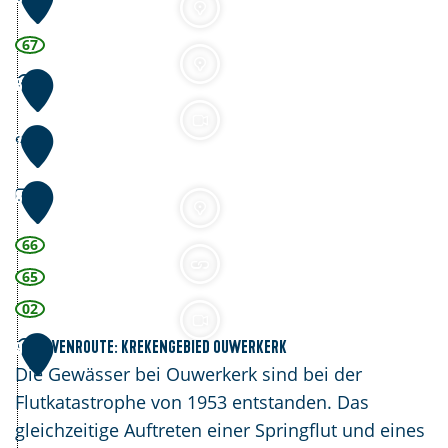
o
e
r
:
67
p
B
D
e
6
r
l
e
d
7
i
e
s
r
8
c
t
66
h
b
65
o
i
02
r
j
D
Havenroute: Krekengebied Ouwerkerk
9
i
Die Gewässer bei Ouwerkerk sind bei der
j
Flutkatastrophe von 1953 entstanden. Das
k
gleichzeitige Auftreten einer Springflut und eines
H