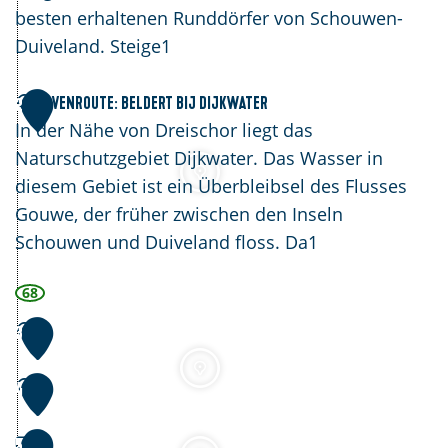
H
besten erhaltenen Runddörfer von Schouwen-
a
Duiveland. Steige1
v
e
Havenroute: Beldert bij Dijkwater
2
n
In der Nähe von Dreischor liegt das
r
Naturschutzgebiet Dijkwater. Das Wasser in
o
diesem Gebiet ist ein Überbleibsel des Flusses
u
H
Gouwe, der früher zwischen den Inseln
t
a
Schouwen und Duiveland floss. Da1
e
v
:
e
68
R
n
3
i
r
n
o
4
g
u
d
t
5