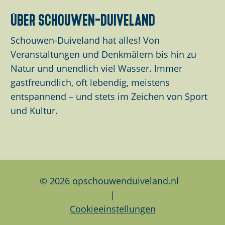
S
S
S
g
über schouwen-duiveland
e
e
e
i
i
i
Schouwen-Duiveland hat alles! Von
t
t
t
Veranstaltungen und Denkmälern bis hin zu
e
e
e
Natur und unendlich viel Wasser. Immer
t
t
t
gastfreundlich, oft lebendig, meistens
e
e
e
entspannend – und stets im Zeichen von Sport
i
i
i
und Kultur.
l
l
l
e
e
e
n
n
n
a
a
a
u
u
u
© 2026 opschouwenduiveland.nl
f
f
f
|
F
L
W
Cookieeinstellungen
a
i
h