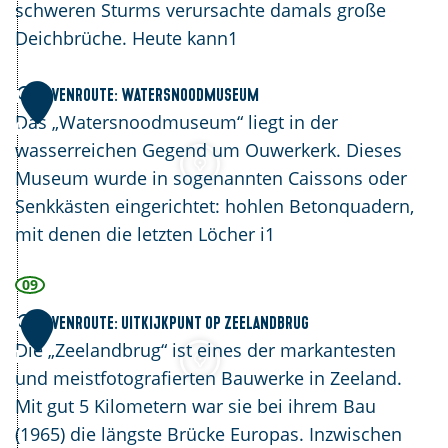
w
schweren Sturms verursachte damals große
a
a
Deichbrüche. Heute kann1
v
t
e
e
Havenroute: Watersnoodmuseum
1
n
r
Das „Watersnoodmuseum“ liegt in der
0
r
wasserreichen Gegend um Ouwerkerk. Dieses
o
Museum wurde in sogenannten Caissons oder
u
H
Senkkästen eingerichtet: hohlen Betonquadern,
t
a
mit denen die letzten Löcher i1
e
v
:
e
09
K
n
Havenroute: Uitkijkpunt op Zeelandbrug
1
r
r
Die „Zeelandbrug“ ist eines der markantesten
e
o
1
und meistfotografierten Bauwerke in Zeeland.
k
u
Mit gut 5 Kilometern war sie bei ihrem Bau
e
t
H
(1965) die längste Brücke Europas. Inzwischen
n
e
a