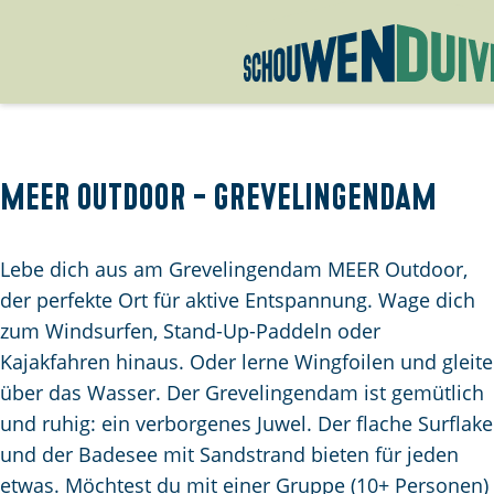
G
e
h
e
MEER Outdoor - Grevelingendam
n
S
Lebe dich aus am Grevelingendam MEER Outdoor,
i
der perfekte Ort für aktive Entspannung. Wage dich
e
zum Windsurfen, Stand-Up-Paddeln oder
z
Kajakfahren hinaus. Oder lerne Wingfoilen und gleite
u
über das Wasser. Der Grevelingendam ist gemütlich
r
und ruhig: ein verborgenes Juwel. Der flache Surflake
H
und der Badesee mit Sandstrand bieten für jeden
o
etwas. Möchtest du mit einer Gruppe (10+ Personen)