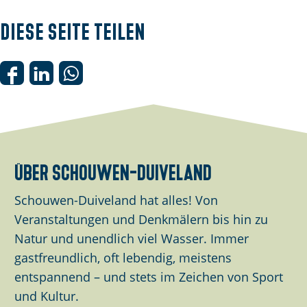
o
p
Diese Seite teilen
u
p
m
D
D
D
i
i
i
i
t
e
e
e
B
s
s
s
i
e
e
e
über schouwen-duiveland
l
S
S
S
d
e
e
e
Schouwen-Duiveland hat alles! Von
ö
i
i
i
Veranstaltungen und Denkmälern bis hin zu
f
t
t
t
Natur und unendlich viel Wasser. Immer
f
e
e
e
gastfreundlich, oft lebendig, meistens
n
t
t
t
entspannend – und stets im Zeichen von Sport
e
e
e
e
und Kultur.