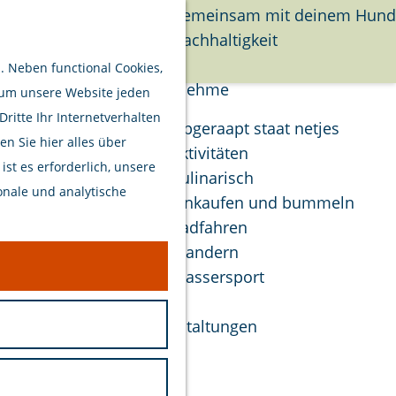
Gemeinsam mit deinem Hund
Nachhaltigkeit
Suchen
Menü
 Neben functional Cookies,
Unternehme
 um unsere Website jeden
itte Ihr Internetverhalten
Opgeraapt staat netjes
n Sie hier alles über
Aktivitäten
st es erforderlich, unsere
Kulinarisch
onale und analytische
Einkaufen und bummeln
Radfahren
Wandern
Wassersport
Veranstaltungen