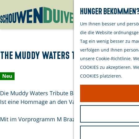
Hunger bekommen? 
Um Ihnen besser und persön
G
die die Website ordnungsge
e
Tag ein wenig besser zu ma
h
verfolgen und Ihnen persona
e
The Muddy Waters Tribute Band
unsere Cookie-Richtlinie. W
n
COOKIES zu akzeptieren. Wen
S
Neu
COOKIES platzieren.
i
e
Die Muddy Waters Tribute Band unter der Leitung v
z
Ist eine Hommage an den Vater des Blues.
u
r
Mit im Vorprogramm M Braze, Blues & Rock aus Scho
H
o