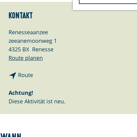
m
e
Kontakt
p
a
Renesseaanzee
g
zeeanemoonweg 1
e
4325 BX
Renesse
b
Route planen
i
b
s
Route
i
T
s
h
Achtung!
T
e
Diese Aktivität ist neu.
h
M
e
u
M
d
u
d
Wann