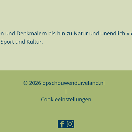
n und Denkmälern bis hin zu Natur und unendlich viel
Sport und Kultur.
© 2026 opschouwenduiveland.nl
|
Cookieeinstellungen
F
I