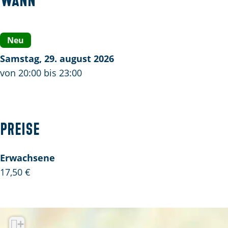
d
y
d
W
y
a
Neu
W
t
Samstag, 29. august 2026
a
e
von 20:00 bis 23:00
t
r
e
s
r
T
s
r
Preise
T
i
r
b
Erwachsene
i
u
17,50 €
b
t
u
e
t
B
e
a
+