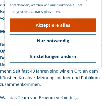
Veranstaltungen
e
ab und richtet sich an verschiedene Altersgruppen.
entscheiden, werden wir nur funktionale und
p
Besonders bemerkenswert: Brogum wird zu 100 %
analytische COOKIES platzieren.
a
von engagierten Ehrenamtlichen betrieben!
g
Akzeptiere alles
e
Mehr als nur Popkonzerte
Nur notwendig
Dieses breite Spektrum gilt nicht nur für Popmusik.
Unsere Bühne ist auch Gastgeber für politische
Einstellungen ändern
Debatten, Modenschauen, wissenschaftliche
Diskussionen, Buchpräsentationen – und vieles
mehr! Seit fast 40 Jahren sind wir ein Ort, an dem
Künstler, Kreative, Meinungsbildner und Publikum
zusammenkommen.
Was das Team von Brogum verbindet,…