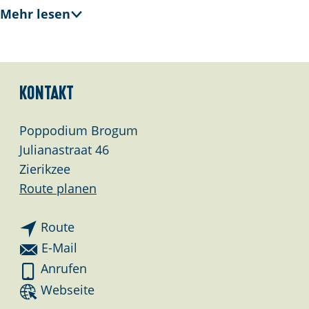
Mehr lesen
Kontakt
Poppodium Brogum
Julianastraat 46
Zierikzee
b
Route planen
i
b
s
Route
i
P
b
E-Mail
s
o
i
P
Anrufen
P
p
s
o
a
Webseite
o
p
P
p
b