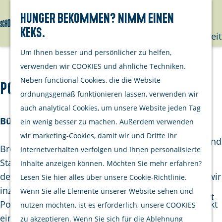
mit deinem
Hunger bekommen? Nimm einen
Hund
Keks.
Suchen
Menü
G
Nachhaltigkeit
e
Um Ihnen besser und persönlicher zu helfen,
h
Unternehme
verwenden wir COOKIES und ähnliche Techniken.
e
Neben functional Cookies, die die Website
Poppodium Brogum
Opgeraapt
n
ordnungsgemäß funktionieren lassen, verwenden wir
staat netjes
S
auch analytical Cookies, um unsere Website jeden Tag
Aktivitäten
i
Bühne für Musik
ein wenig besser zu machen. Außerdem verwenden
Kulinarisch
e
wir marketing-Cookies, damit wir und Dritte Ihr
Einkaufen und
z
Brogum ist eine Musikbühne in einem ehemaligen
Internetverhalten verfolgen und Ihnen personalisierte
bummeln
u
Stadtbauernhof an der Julianastraat in Zierikzee. In
Inhalte anzeigen können. Möchten Sie mehr erfahren?
Radfahren
r
den 1970er-Jahren als Jugendsozi gegründet, sind wir
Lesen Sie hier alles über unsere Cookie-Richtlinie.
Wandern
H
inzwischen längst als vollwertiges
Wenn Sie alle Elemente unserer Website sehen und
Wassersport
o
Popkonzertpodium bekannt! Unser Programm deckt
nutzen möchten, ist es erforderlich, unsere COOKIES
m
ein breites Spektrum an Genres und Stilrichtungen
zu akzeptieren. Wenn Sie sich für die Ablehnung