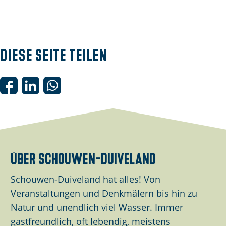
Diese Seite teilen
D
D
D
i
i
i
e
e
e
s
s
s
e
e
e
über schouwen-duiveland
S
S
S
e
e
e
Schouwen-Duiveland hat alles! Von
i
i
i
Veranstaltungen und Denkmälern bis hin zu
t
t
t
Natur und unendlich viel Wasser. Immer
e
e
e
gastfreundlich, oft lebendig, meistens