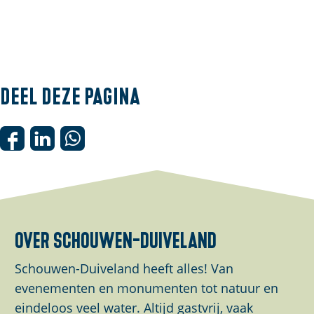
Deel deze pagina
D
D
D
e
e
e
e
e
e
l
l
l
d
d
d
over schouwen-duiveland
e
e
e
z
z
z
Schouwen-Duiveland heeft alles! Van
e
e
e
evenementen en monumenten tot natuur en
p
p
p
eindeloos veel water. Altijd gastvrij, vaak