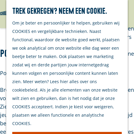
Trek gekregen? Neem een cookie.
Van eilanders
Zoeken
Menu
G
Van
Om je beter en persoonlijker te helpen, gebruiken wij
a
streekproducenten
COOKIES en vergelijkbare technieken. Naast
n
Van ondernemers
functional, waardoor de website goed werkt, plaatsen
a
Verhalen
we ook analytical om onze website elke dag weer een
Poppodium Brogum
a
Inwonersmagazine
beetje beter te maken. Ook plaatsen we marketing
r
Tips om te doen
zodat wij en derde partijen jouw internetgedrag
d
op Schouwen-
Podium voor Muziek
kunnen volgen en persoonlijke content kunnen laten
e
Duiveland
zien. Meer weten? Lees hier alles over ons
h
Brogum is een podium voor muziek, gevestigd in een
cookiebeleid. Als je alle elementen van onze website
o
Plan je bezoek
voormalige stadsboerderij aan de Julianastraat in
wilt zien en gebruiken, dan is het nodig dat je onze
m
Zierikzee. We zijn in de jaren 70 opgericht als
COOKIES accepteert. Indien je kiest voor weigeren,
Welkom
e
jeugdsociëteit, maar inmiddels staan we al lange tijd
plaatsen we alleen functionele en analytische
Op de kaart
p
bekend als een volwaardig poppodium! We bieden
COOKIES.
Stranden
a
een programma met een breed spectrum aan genres
Samen met je