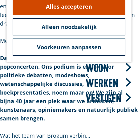
g
en stijlen, waarbij we ons richten op diverse
Alles accepteren
hond
e
leeftijdsgroepen. Wat ook best bijzonder is: Brogum
Bereikbaarheid
draait 100% op enthousiaste vrijwilligers!
Duurzaam
Alleen noodzakelijk
Meer dan popconcerten
Voorkeuren aanpassen
Bezoek
Dat brede spectrum geldt niet alleen voor
Woon
popconcerten. Ons podium is er ook voor
politieke debatten, modeshows,
Werken
wetenschappelijke discussies,
boekpresentaties, noem maar op! We zijn al
Vestigen
bijna 40 jaar een plek waar we artiesten,
kunstenaars, opiniemakers en natuurlijk publiek
samen brengen.
Wat het team van Brogum verbin…