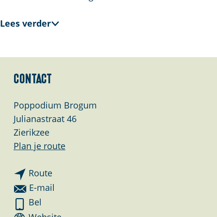
Lees verder
Contact
Poppodium Brogum
Julianastraat 46
Zierikzee
n
Plan je route
a
n
a
Route
a
r
n
E-mail
a
P
a
P
Bel
r
o
a
o
v
Website