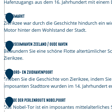
Z
n
i
a
Hafenzugangs aus dem 16. Jahrhundert mit einem D
i
e
u
e
v
w
V
Vismarkt
8
r
e
e
i
Zierikzee war durch die Geschichte hindurch ein wi
i
n
B
s
Motor hinter dem Wohlstand der Stadt.
k
s
o
m
z
m
l
a
M
Museumhaven Zeeland / Oude Haven
9
e
o
w
r
u
Bewundern Sie eine schöne Flotte altertümlicher Sc
e
n
e
k
s
Zierikzee.
s
r
t
e
t
k
u
N
Noord- en Zuidhavenpoort
1
e
m
o
Erleben Sie die Geschichte von Zierikzee, indem Si
0
r
h
o
imposanten Stadttore wurden im 14. Jahrhundert e
t
a
r
o
v
d
E
Ende der Perlenroute Nobelpoort
1
r
e
-
n
Das Nobel-Tor ist ein imposantes mittelalterliches
1