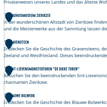
e
s
Privatanwesen unseres Landes und das älteste Woh
H
H
o
a
S
Stadhuismuseum Zierikzee
4
o
u
t
In der wunderschönen Altstadt von Zierikzee find
p
s
a
und die Meisterwerke aus der Sammlung lassen di
Z
d
d
i
e
h
G
Gravensteen
5
e
H
u
r
Entdecken Sie die Geschichte des Gravensteens, 
r
a
i
a
Zeeland und Westfriesland. Dieses beeindruckende
i
e
s
v
k
n
m
e
S
Sint-Lievensmonstertoren ''De Dikke Toren''
6
z
e
u
n
i
Besuchen Sie den beeindruckenden Sint-Lievensmon
e
s
s
n
charmanten Zierikzee.
e
e
t
t
u
e
-
B
Blauwe Bolwerk
7
m
e
L
l
Entdecken Sie die Geschichte des Blauwe Bolwerks: