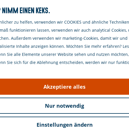
Nimm einen Keks.
licher zu helfen, verwenden wir COOKIES und ähnliche Techniken.
mäß funktionieren lassen, verwenden wir auch analytical Cookies,
chen. Außerdem verwenden wir marketing-Cookies, damit wir und Dr
 Sie das wohlhabende Zierikzee
lisierte Inhalte anzeigen können. Möchten Sie mehr erfahren? Lese
enn Sie alle Elemente unserer Website sehen und nutzen möchten, i
n Sie sich für die Ablehnung entscheiden, werden wir nur funkti
Akzeptiere alles
en Perlen. Mit dieser Rätselroute entdeckst du die v
ersteckt, dass man sie nur durch genaues Hinsehen f
Nur notwendig
ierikzee
Einstellungen ändern