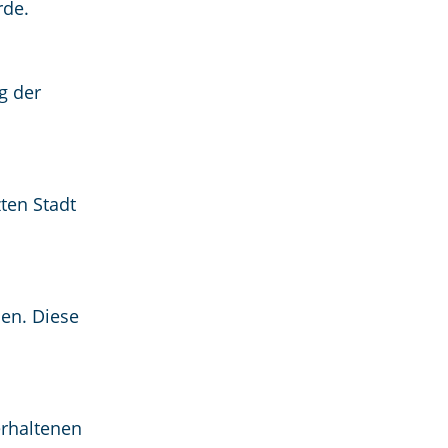
rde.
g der
ten Stadt
hen. Diese
erhaltenen