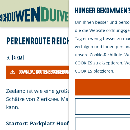
Hunger bekommen? 
Um Ihnen besser und persön
G
die die Website ordnungsge
e
Tag ein wenig besser zu ma
Perlenroute Reichtum - Entdecken
h
verfolgen und Ihnen persona
e
unsere Cookie-Richtlinie. W
n
(4 km)
COOKIES zu akzeptieren. Wen
S
COOKIES platzieren.
DOWNLOAD ROUTENBESCHREIBUNG
i
e
z
Zeeland ist wie eine große Auster mit vielen schön
u
Schätze von Zierikzee. Manchmal sind sie so gut v
r
kann.
H
o
Startort: Parkplatz Hoofdpoortstraat, 4301 AV Z