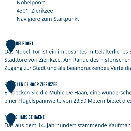
Nobelpoort
4301
Zierikzee
Navigiere zum Startpunkt
N
Nobelpoort
1
o
Das Nobel-Tor ist ein imposantes mittelalterliches
b
Stadttore von Zierikzee. Am Rande des historischen
e
Zugang zur Stadt und als beeindruckendes Verteid
l
p
M
Molen De Hoop Zierikzee
2
o
o
Entdecken Sie die Mühle De Haan, eine wunderschö
o
l
einer Flügelspannweite von 23,50 Metern bietet di
r
e
t
n
D
Das Haus de Haene
3
D
a
Das aus dem 14. Jahrhundert stammende Kaufmanns