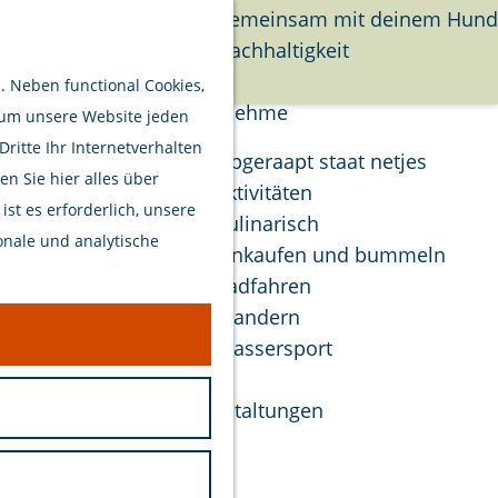
Gemeinsam mit deinem Hund
Nachhaltigkeit
Suchen
Menü
 Neben functional Cookies,
Unternehme
 um unsere Website jeden
itte Ihr Internetverhalten
Opgeraapt staat netjes
n Sie hier alles über
Aktivitäten
st es erforderlich, unsere
Kulinarisch
onale und analytische
Einkaufen und bummeln
Radfahren
Wandern
erborgenen
Wassersport
inden
Veranstaltungen