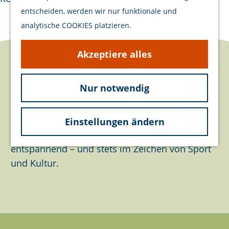
a
e
Veranstaltungen
e
entscheiden, werden wir nur funktionale und
u
n
p
analytische COOKIES platzieren.
f
a
d
g
Akzeptiere alles
e
e
über schouwen-duiveland
r
S
Nur notwendig
Schouwen-Duiveland hat alles! Von
u
Veranstaltungen und Denkmälern bis hin zu
c
Natur und unendlich viel Wasser. Immer
Einstellungen ändern
h
gastfreundlich, oft lebendig, meistens
e
entspannend – und stets im Zeichen von Sport
n
und Kultur.
a
c
h
.