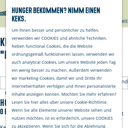
mit deinem
Hunger bekommen? Nimm einen
Hund
Keks.
Suchen
Menü
G
Nachhaltigkeit
e
Um Ihnen besser und persönlicher zu helfen,
h
Unternehme
verwenden wir COOKIES und ähnliche Techniken.
Keine orte für
e
Neben functional Cookies, die die Website
Opgeraapt
n
"parkeerplaats"
ordnungsgemäß funktionieren lassen, verwenden wir
staat netjes
S
auch analytical Cookies, um unsere Website jeden Tag
Aktivitäten
i
ein wenig besser zu machen. Außerdem verwenden
Kulinarisch
e
wir marketing-Cookies, damit wir und Dritte Ihr
I
Einkaufen und
z
Internetverhalten verfolgen und Ihnen personalisierte
c
bummeln
u
Inhalte anzeigen können. Möchten Sie mehr erfahren?
h
S
Radfahren
r
Hotspots
Lesen Sie hier alles über unsere Cookie-Richtlinie.
b
u
Wandern
H
0 Ergebnisse
Wenn Sie alle Elemente unserer Website sehen und
i
c
Wassersport
o
nutzen möchten, ist es erforderlich, unsere COOKIES
n
h
m
zu akzeptieren. Wenn Sie sich für die Ablehnung
Keine Suchergebnisse