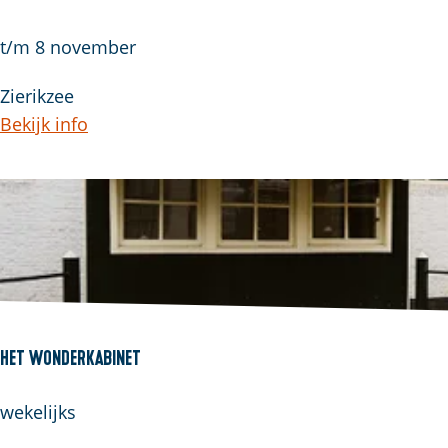
L
i
B
t/m 8 november
f
e
Zierikzee
e
k
Bekijk info
l
i
m
d
e
D
i
k
k
Het Wonderkabinet
e
T
H
wekelijks
o
e