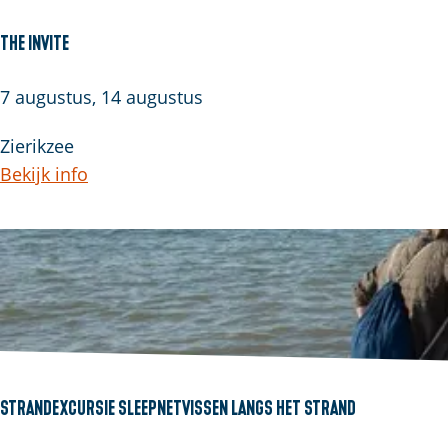
The Invite
T
7 augustus, 14 augustus
h
Zierikzee
e
Bekijk info
I
n
v
i
t
e
Strandexcursie sleepnetvissen langs het strand