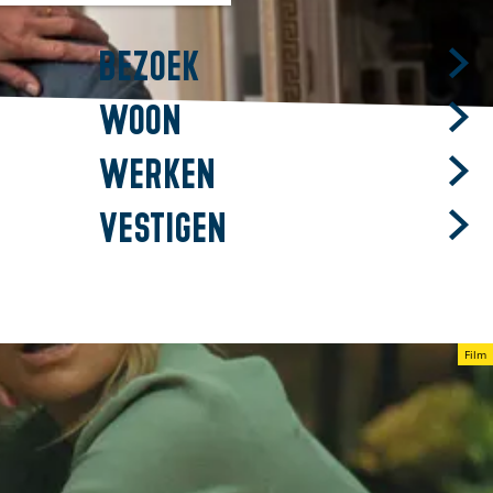
m
Bezoek
Woon
Werken
Vestigen
Film