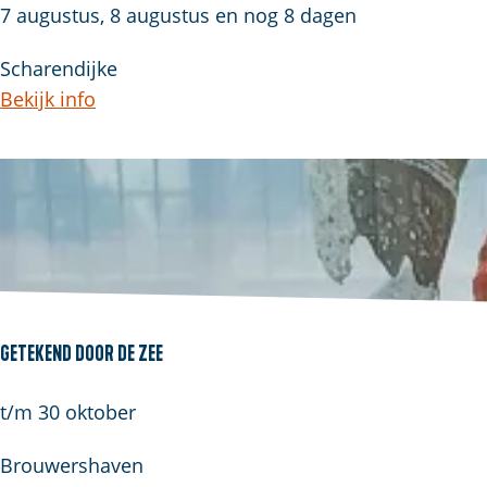
S
7 augustus, 8 augustus en nog 8 dagen
t
Scharendijke
r
Bekijk info
a
n
d
e
x
c
u
r
s
Getekend door de Zee
i
e
G
t/m 30 oktober
s
e
Brouwershaven
l
t