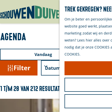
Trek gekregen? Nee
Om je beter en persoonlijke
G
website goed werkt, plaatse
a
marketing zodat wij en derd
Agenda
n
weten? Lees hier alles over 
a
nodig dat je onze COOKIES ac
a
W
W
S
Vandaag
COOKIES.
r
a
o
a
d
n
Filter
r
t
e
n
t
z
h
e
e
o
o
e
S
1 t/m 28 van 212 resultaten
e
m
r
o
e
r
e
r
o
k
p
t
p