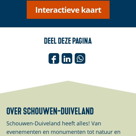
Interactieve kaart
Deel deze pagina
D
D
D
e
e
e
e
e
e
l
l
l
d
d
d
e
e
e
over schouwen-duiveland
z
z
z
e
e
e
Schouwen-Duiveland heeft alles! Van
p
p
p
evenementen en monumenten tot natuur en