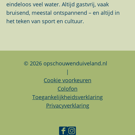
a
a
a
eindeloos veel water. Altijd gastvrij, vaak
g
g
g
bruisend, meestal ontspannend – en altijd in
i
i
i
het teken van sport en cultuur.
n
n
n
a
a
a
o
o
o
p
p
p
F
L
W
© 2026 opschouwenduiveland.nl
a
i
h
|
c
n
a
Cookie voorkeuren
e
k
t
Colofon
b
e
s
Toegankelijkheidsverklaring
o
d
A
Privacyverklaring
o
I
p
k
n
p
F
I