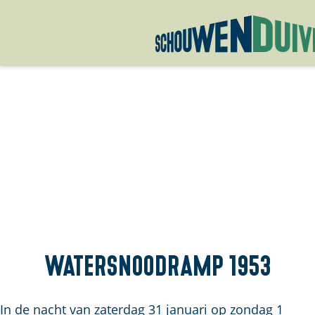
G
a
n
a
a
r
d
e
h
o
m
Watersnoodramp 1953
e
p
In de nacht van zaterdag 31 januari op zondag 1