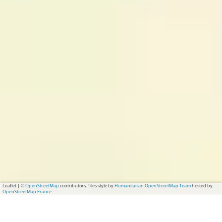
Leaflet
|
©
OpenStreetMap
contributors, Tiles style by
Humanitarian OpenStreetMap Team
hosted by
OpenStreetMap France