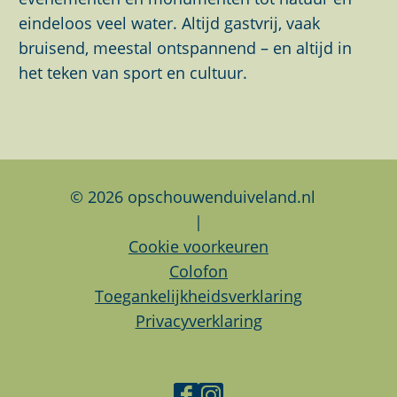
a
a
a
eindeloos veel water. Altijd gastvrij, vaak
g
g
g
bruisend, meestal ontspannend – en altijd in
i
i
i
het teken van sport en cultuur.
n
n
n
a
a
a
o
o
o
p
p
p
F
L
W
© 2026 opschouwenduiveland.nl
a
i
h
|
c
n
a
Cookie voorkeuren
e
k
t
Colofon
b
e
s
Toegankelijkheidsverklaring
o
d
A
Privacyverklaring
o
I
p
k
n
p