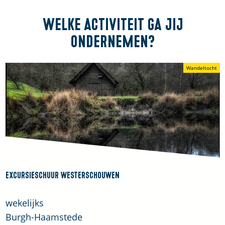
Welke activiteit ga jij
ondernemen?
Wandeltocht
Excursieschuur Westerschouwen
E
wekelijks
x
Burgh-Haamstede