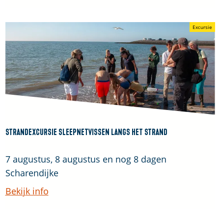
e
N
r
a
Excursie
s
t
c
u
h
u
o
r
u
e
w
x
e
p
n
Strandexcursie sleepnetvissen langs het strand
e
d
S
7 augustus, 8 augustus en nog 8 dagen
i
t
Scharendijke
t
r
Bekijk info
i
a
e
n
i