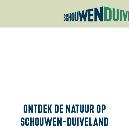
G
a
n
a
a
r
d
e
h
o
m
Ontdek de natuur op
e
Schouwen-Duiveland
p