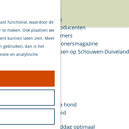
Verhalen
Menu
Van eilanders
aast functional, waardoor de
Van streekproducenten
er te maken. Ook plaatsen we
Van ondernemers
tent kunnen laten zien. Meer
Verhalen Inwonersmagazine
en gebruiken, dan is het
Tips om te doen op Schouwen-Duiveland
onele en analytische
Plan je bezoek
Welkom
Op de kaart
Stranden
Samen met je hond
Bereikbaarheid
Duurzaam
s je vakantie. Om je stranddag optimaal