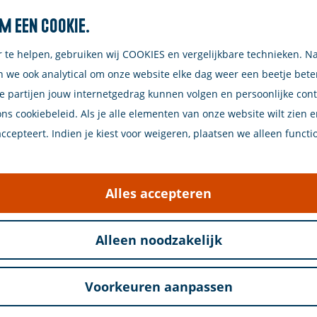
m een cookie.
Zoeken
r te helpen, gebruiken wij COOKIES en vergelijkbare technieken. N
n we ook analytical om onze website elke dag weer een beetje bet
e partijen jouw internetgedrag kunnen volgen en persoonlijke con
ons cookiebeleid. Als je alle elementen van onze website wilt zien 
cepteert. Indien je kiest voor weigeren, plaatsen we alleen functi
Alles accepteren
Alleen noodzakelijk
Naar het strand
Voorkeuren aanpassen
Schouwen-Duiveland! Of misschien wel elke dag tijden