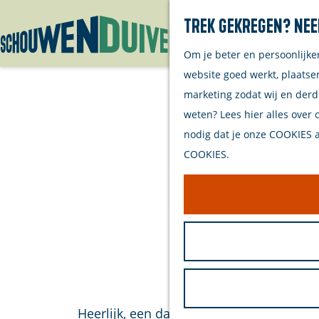
Trek gekregen? Nee
Om je beter en persoonlijke
G
website goed werkt, plaatse
a
marketing zodat wij en derd
n
weten? Lees hier alles over 
a
nodig dat je onze COOKIES ac
a
COOKIES.
r
d
e
h
o
m
e
p
Heerlijk, een dagje naar het strand op 