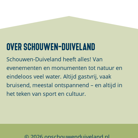
e
e
e
e
e
e
l
l
l
d
d
d
e
e
e
over schouwen-duiveland
z
z
z
e
e
e
Schouwen-Duiveland heeft alles! Van
p
p
p
evenementen en monumenten tot natuur en
a
a
a
eindeloos veel water. Altijd gastvrij, vaak
g
g
g
bruisend, meestal ontspannend – en altijd in
i
i
i
het teken van sport en cultuur.
n
n
n
a
a
a
o
o
o
p
p
p
F
L
W
© 2026 opschouwenduiveland.nl