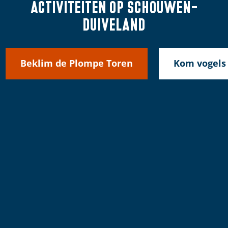
Activiteiten
op Schouwen-
Duiveland
Beklim de Plompe Toren
Kom vogels 