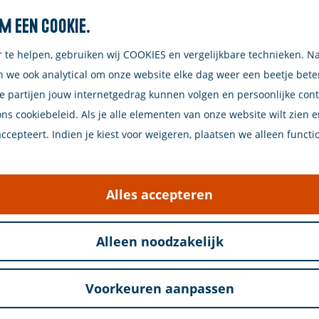
m een cookie.
Zoeken
r te helpen, gebruiken wij COOKIES en vergelijkbare technieken. N
n we ook analytical om onze website elke dag weer een beetje bet
niet meer beschikbaar. Bekijk het
actuele aanbod
v
e partijen jouw internetgedrag kunnen volgen en persoonlijke con
ons cookiebeleid. Als je alle elementen van onze website wilt zien 
cepteert. Indien je kiest voor weigeren, plaatsen we alleen functi
Alles accepteren
niet meer beschikbaar. Bekijk het
actuele aanbod
v
Alleen noodzakelijk
 lang haar eigen jazzfestival.
Voorkeuren aanpassen
ijn fiZi en de Nieuwe Kerk de plekken waar swing, Lat