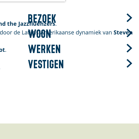
Bezoek
nd the Jazzfluenzers
.
Woon
 door de Latijns Amerikaanse dynamiek van
Steven
Werken
ot
.
Vestigen
.