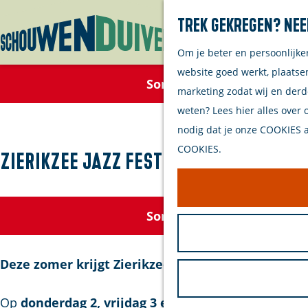
Trek gekregen? Nee
Om je beter en persoonlijke
G
website goed werkt, plaatse
a
Sorry, deze activiteit is 
marketing zodat wij en derd
n
weten? Lees hier alles over 
a
nodig dat je onze COOKIES ac
a
COOKIES.
r
Zierikzee Jazz Festival '26
d
e
h
Sorry, deze activiteit is 
o
m
Deze zomer krijgt Zierikzee opnieuw drie avonden
e
p
Op
donderdag 2, vrijdag 3 en zaterdag 4 juli 2026
z