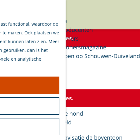
Verhalen
Menu
Van eilanders
aast functional, waardoor de
Van streekproducenten
er te maken. Ook plaatsen we
oor de beschikbare opties.
Van ondernemers
tent kunnen laten zien. Meer
Verhalen Inwonersmagazine
en gebruiken, dan is het
Tips om te doen op Schouwen-Duiveland
onele en analytische
Plan je bezoek
Welkom
Op de kaart
oor de beschikbare opties.
Stranden
Samen met je hond
Bereikbaarheid
Duurzaam
in, groove, lyriek en improvisatie de boventoon