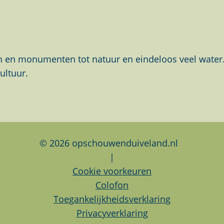
en monumenten tot natuur en eindeloos veel water. Al
ultuur.
© 2026 opschouwenduiveland.nl
|
Cookie voorkeuren
Colofon
Toegankelijkheidsverklaring
Privacyverklaring