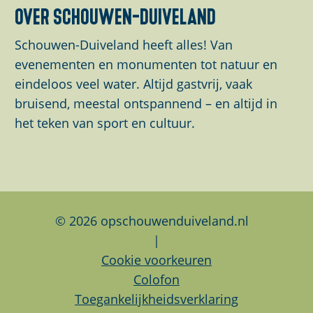
o
over schouwen-duiveland
p
Schouwen-Duiveland heeft alles! Van
u
evenementen en monumenten tot natuur en
p
eindeloos veel water. Altijd gastvrij, vaak
m
bruisend, meestal ontspannend – en altijd in
e
het teken van sport en cultuur.
t
v
e
r
g
© 2026 opschouwenduiveland.nl
r
|
o
Cookie voorkeuren
t
Colofon
e
Toegankelijkheidsverklaring
a