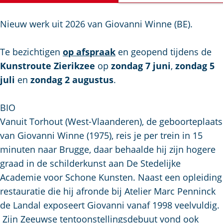
a
g
Nieuw werk uit 2026 van Giovanni Winne (BE).
e
Te bezichtigen
op afspraak
en geopend tijdens de
Kunstroute Zierikzee
op
zondag 7 juni
,
zondag 5
juli
en
zondag 2 augustus
.
BIO
Vanuit Torhout (West-Vlaanderen), de geboorteplaats
van Giovanni Winne (1975), reis je per trein in 15
minuten naar Brugge, daar behaalde hij zijn hogere
graad in de schilderkunst aan De Stedelijke
Academie voor Schone Kunsten. Naast een opleiding
restauratie die hij afronde bij Atelier Marc Penninck
de Landal exposeert Giovanni vanaf 1998 veelvuldig.
Zijn Zeeuwse tentoonstellingsdebuut vond ook