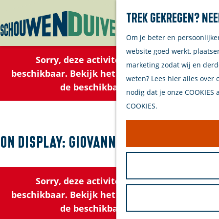
Trek gekregen? Nee
Om je beter en persoonlijke
G
website goed werkt, plaatse
a
Sorry, deze activiteit is niet meer
marketing zodat wij en derd
n
beschikbaar. Bekijk het
actuele aanbod
voor
weten? Lees hier alles over 
a
de beschikbare opties.
nodig dat je onze COOKIES ac
a
COOKIES.
r
d
e
ON DISPLAY: Giovanni Winne
h
o
m
Sorry, deze activiteit is niet meer
e
beschikbaar. Bekijk het
actuele aanbod
voor
p
de beschikbare opties.