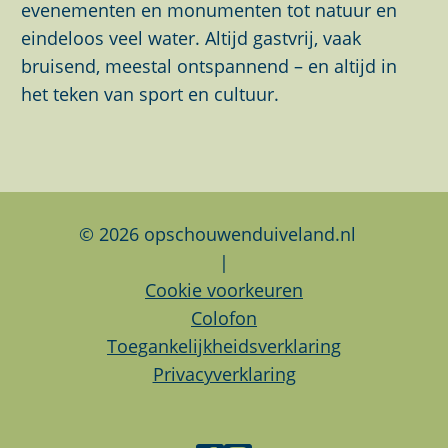
e
e
e
evenementen en monumenten tot natuur en
p
p
p
eindeloos veel water. Altijd gastvrij, vaak
a
a
a
bruisend, meestal ontspannend – en altijd in
g
g
g
het teken van sport en cultuur.
i
i
i
n
n
n
a
a
a
o
o
o
p
p
p
© 2026 opschouwenduiveland.nl
F
L
W
|
a
i
h
Cookie voorkeuren
c
n
a
Colofon
e
k
t
Toegankelijkheidsverklaring
b
e
s
Privacyverklaring
o
d
A
o
I
p