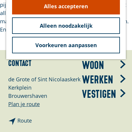
g
pijpen sorteren, de toetsen sorteren. Daarna wordt
Alles accepteren
hond
e
alles samengebracht in het raamwerk: de
Bereikbaarheid
magazijnbalg, de windlade, de toetsen en de pijpen.
Duurzaam
Alleen noodzakelijk
En dan… spelen maar!
Voorkeuren aanpassen
Bezoek
Contact
Woon
Werken
de Grote of Sint Nicolaaskerk
Kerkplein
Vestigen
Brouwershaven
n
Plan je route
a
n
a
Route
a
r