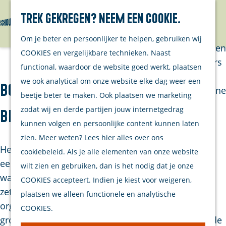
Trek gekregen? Neem een cookie.
Van eilanders
Zoeken
Menu
G
Van
Om je beter en persoonlijker te helpen, gebruiken wij
a
streekproducenten
COOKIES en vergelijkbare technieken. Naast
n
Van ondernemers
functional, waardoor de website goed werkt, plaatsen
a
Verhalen
we ook analytical om onze website elke dag weer een
Bouw een orgel - OrgelKids
a
Inwonersmagazine
beetje beter te maken. Ook plaatsen we marketing
r
Tips om te doen
zodat wij en derde partijen jouw internetgedrag
Brouwershaven
d
op Schouwen-
kunnen volgen en persoonlijke content kunnen laten
e
Duiveland
zien. Meer weten? Lees hier alles over ons
h
Het Doe-orgel van Orgelkids is een bouwpakket in
cookiebeleid. Als je alle elementen van onze website
o
Plan je bezoek
een leskist. In de leskist zitten 128 onderdelen
wilt zien en gebruiken, dan is het nodig dat je onze
m
waarmee kinderen zelf een orgel in elkaar kunnen
COOKIES accepteert. Indien je kiest voor weigeren,
Welkom
e
zetten (onder begeleiding van een orgelbouwer en
plaatsen we alleen functionele en analytische
Op de kaart
p
organist Marien Stouten). De taken worden over
COOKIES.
Stranden
a
groepjes verdeeld: het raamwerk in elkaar zetten, de
Samen met je