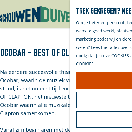
Trek gekregen? Nee
Om je beter en persoonlijke
G
website goed werkt, plaatse
a
marketing zodat wij en derd
n
weten? Lees hier alles over 
a
Ocobar - Best of Clapton
nodig dat je onze COOKIES ac
a
COOKIES.
r
Na eerdere succesvolle theaterprogramma’s van
d
Ocobar, waarin de muziek van Eric Clapton centraal
e
stond, is het nu echt tijd voor het allerbeste: de BEST
h
OF CLAPTON, het nieuwste theaterconcert van
o
Ocobar waarin alle muzikale hoogtepunten van
m
Clapton samenkomen.
e
p
Vanaf zijn beginjaren met de Yardbirds, langs de