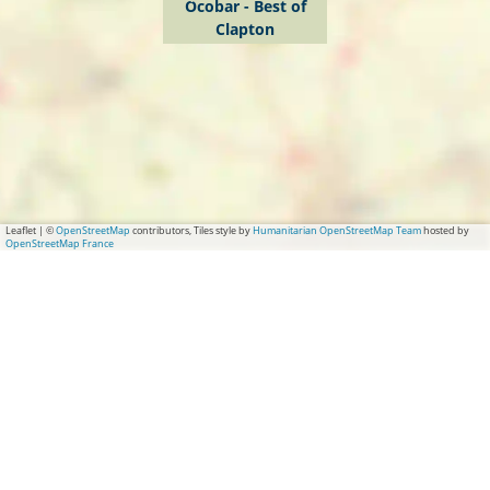
Ocobar - Best of
t
n
t
Clapton
o
o
n
n
Leaflet
|
©
OpenStreetMap
contributors, Tiles style by
Humanitarian OpenStreetMap Team
hosted by
OpenStreetMap France