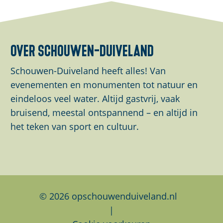
u
e
e
e
p
l
l
l
m
d
d
d
over schouwen-duiveland
e
e
e
e
t
z
z
z
Schouwen-Duiveland heeft alles! Van
d
e
e
e
evenementen en monumenten tot natuur en
e
p
p
p
eindeloos veel water. Altijd gastvrij, vaak
v
a
a
a
bruisend, meestal ontspannend – en altijd in
i
g
g
g
het teken van sport en cultuur.
d
i
i
i
e
n
n
n
o
a
a
a
w
o
o
o
w
p
p
p
© 2026 opschouwenduiveland.nl
w
F
L
W
|
.
a
i
h