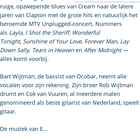
a
ruige, opzwepende blues van Cream naar de latere
g
jaren van Clapton met de grote hits en natuurlijk het
e
beroemde MTV Unplugged-concert. Nummers
als
Layla
,
I Shot the Sheriff
,
Wonderful
Tonight
,
Sunshine of Your Love
,
Forever Man
,
Lay
Down Sally
,
Tears in Heaven
en
After Midnight
—
alles komt voorbij.
Bart Wijtman, de bassist van Ocobar, neemt alle
vocalen voor zijn rekening. Zijn broer Rob Wijtman
drumt en Cok van Vuuren, al meerdere malen
genomineerd als beste gitarist van Nederland, speelt
gitaar.
De muziek van E…