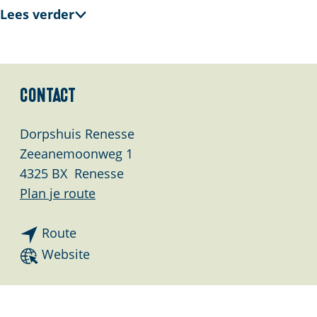
Lees verder
Contact
Dorpshuis Renesse
Zeeanemoonweg 1
4325 BX
Renesse
n
Plan je route
a
n
a
Route
a
r
v
Website
a
O
a
r
c
n
O
o
O