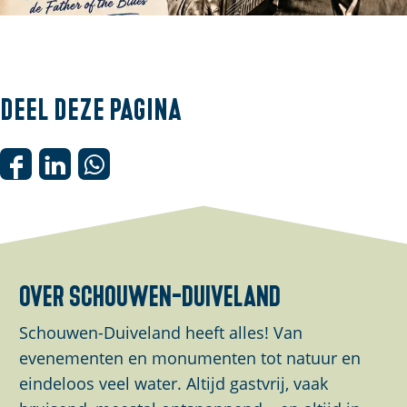
O
p
e
Deel deze pagina
n
p
o
D
D
D
p
e
e
e
u
e
e
e
p
l
l
l
m
d
d
d
over schouwen-duiveland
e
e
e
e
t
z
z
z
Schouwen-Duiveland heeft alles! Van
v
e
e
e
evenementen en monumenten tot natuur en
e
p
p
p
eindeloos veel water. Altijd gastvrij, vaak
r
a
a
a