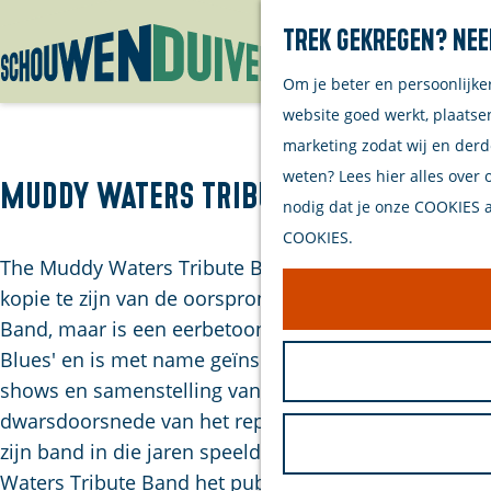
Trek gekregen? Nee
Om je beter en persoonlijke
G
website goed werkt, plaatse
a
marketing zodat wij en derd
n
weten? Lees hier alles over 
a
Muddy Waters Tribute Vand
nodig dat je onze COOKIES ac
a
COOKIES.
r
The Muddy Waters Tribute Band beoogt niet een
d
kopie te zijn van de oorspronkelijke Muddy Waters
e
Band, maar is een eerbetoon aan de 'Father of the
h
Blues' en is met name geïnspireerd door de jaren 70
o
shows en samenstelling van de band. Met een goede
m
dwarsdoorsnede van het repertoire, wat Muddy en
e
zijn band in die jaren speelde, neemt The Muddy
p
Waters Tribute Band het publiek mee in de sfeer en