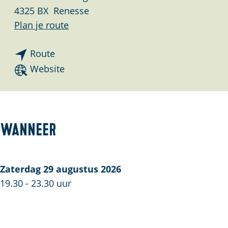
4325 BX
Renesse
n
Plan je route
a
n
a
Route
a
r
v
Website
a
M
a
r
u
n
M
d
M
u
d
u
Wanneer
d
y
d
d
W
d
y
a
y
Zaterdag 29 augustus 2026
W
t
W
19.30 - 23.30 uur
a
e
a
t
r
t
e
s
e