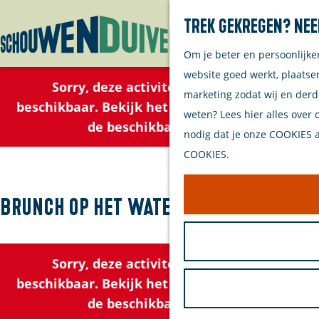
Trek gekregen? Nee
Om je beter en persoonlijke
G
website goed werkt, plaatse
a
Sorry, deze activiteit is niet meer
marketing zodat wij en derd
n
beschikbaar. Bekijk het
actuele aanbod
voor
weten? Lees hier alles over 
a
de beschikbare opties.
nodig dat je onze COOKIES ac
a
COOKIES.
r
d
e
Brunch op het water
h
o
m
Sorry, deze activiteit is niet meer
e
beschikbaar. Bekijk het
actuele aanbod
voor
p
de beschikbare opties.