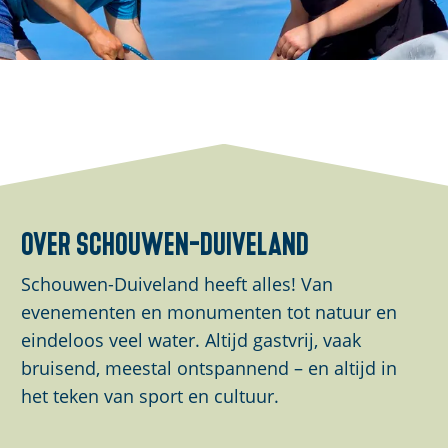
O
p
e
n
p
o
over schouwen-duiveland
p
Schouwen-Duiveland heeft alles! Van
u
evenementen en monumenten tot natuur en
p
eindeloos veel water. Altijd gastvrij, vaak
m
bruisend, meestal ontspannend – en altijd in
e
het teken van sport en cultuur.
t
v