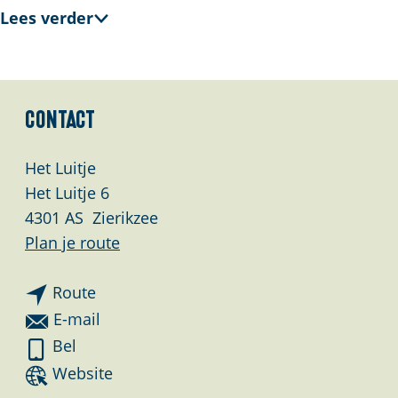
Lees verder
Contact
Het Luitje
Het Luitje 6
4301 AS
Zierikzee
n
Plan je route
a
n
a
Route
a
r
n
E-mail
a
B
a
B
Bel
r
r
a
r
v
Website
B
u
r
u
a