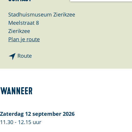
a
g
Stadhuismuseum Zierikzee
e
Meelstraat 8
Zierikzee
n
Plan je route
a
n
a
Route
a
r
a
P
r
r
P
e
Wanneer
r
s
e
e
s
n
Zaterdag 12 september 2026
e
t
11.30 - 12.15 uur
n
a