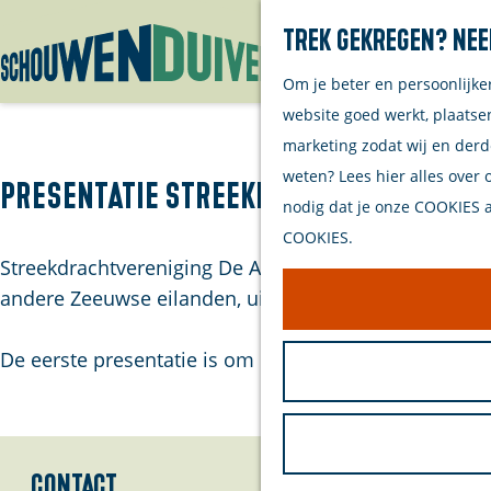
Trek gekregen? Nee
Om je beter en persoonlijke
G
website goed werkt, plaatse
a
marketing zodat wij en derd
n
weten? Lees hier alles over 
a
Presentatie streekdracht op Schou
nodig dat je onze COOKIES ac
a
COOKIES.
r
Streekdrachtvereniging De Arke laat je kennismaken 
d
andere Zeeuwse eilanden, uit verschillende periodes.
e
h
De eerste presentatie is om
11:30 uur
in de trouwzaa
o
m
e
p
Contact