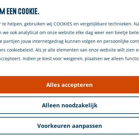
m een cookie.
Zoeken
r te helpen, gebruiken wij COOKIES en vergelijkbare technieken. N
n we ook analytical om onze website elke dag weer een beetje bet
e partijen jouw internetgedrag kunnen volgen en persoonlijke con
ons cookiebeleid. Als je alle elementen van onze website wilt zien 
wen-Duiveland door De Arke
cepteert. Indien je kiest voor weigeren, plaatsen we alleen functi
met de rijke traditie van de Zeeuwse streekdrachten
 Drie keer treden ze op deze dag op.
Alles accepteren
l van het
Stadhuismuseum Zierikzee
.
Alleen noodzakelijk
Voorkeuren aanpassen