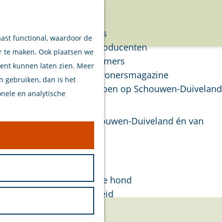
Verhalen
Menu
Van eilanders
aast functional, waardoor de
Van streekproducenten
er te maken. Ook plaatsen we
Van ondernemers
tent kunnen laten zien. Meer
Verhalen Inwonersmagazine
en gebruiken, dan is het
Tips om te doen op Schouwen-Duiveland
onele en analytische
Plan je bezoek
. Ze tonen kleding van Schouwen-Duiveland én van
Welkom
Op de kaart
Stranden
Samen met je hond
Bereikbaarheid
Duurzaam