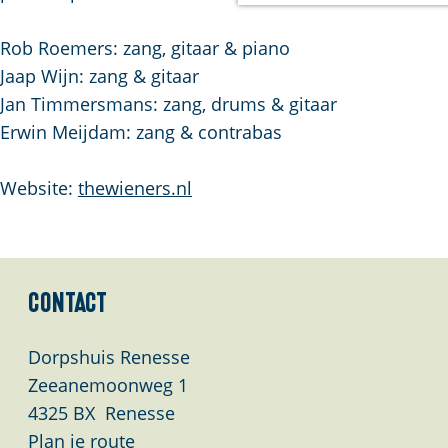
a
g
Rob Roemers: zang, gitaar & piano
e
Jaap Wijn: zang & gitaar
Jan Timmersmans: zang, drums & gitaar
Erwin Meijdam: zang & contrabas
Website:
thewieners.nl
Contact
Dorpshuis Renesse
Zeeanemoonweg 1
4325 BX
Renesse
n
Plan je route