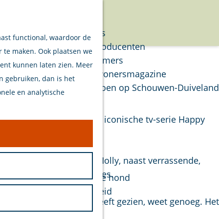
Verhalen
Menu
Van eilanders
aast functional, waardoor de
Van streekproducenten
er te maken. Ook plaatsen we
Van ondernemers
tent kunnen laten zien. Meer
Verhalen Inwonersmagazine
en gebruiken, dan is het
Tips om te doen op Schouwen-Duiveland
onele en analytische
Plan je bezoek
’50. Geïnspireerd op de iconische tv-serie Happy
 was.
Welkom
Op de kaart
The Belmonts en Buddy Holly, naast verrassende,
Stranden
akelijk vertelde anekdotes.
Samen met je hond
Bereikbaarheid
humor. Wie ze eerder heeft gezien, weet genoeg. Het
Duurzaam