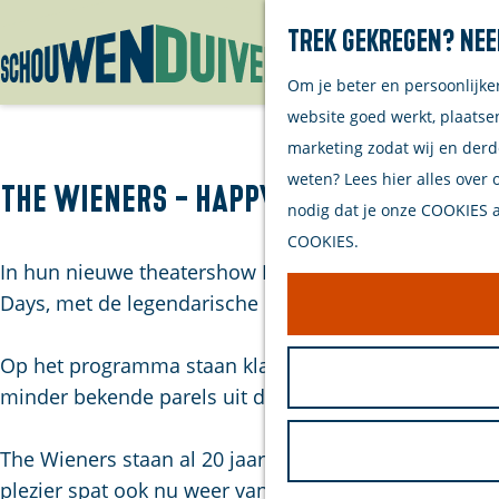
Trek gekregen? Nee
Om je beter en persoonlijke
G
website goed werkt, plaatse
a
marketing zodat wij en derd
n
weten? Lees hier alles over 
a
The Wieners - Happy Days
nodig dat je onze COOKIES ac
a
COOKIES.
r
In hun nieuwe theatershow Happy Days, nemen The Wi
d
Days, met de legendarische Fonzie, vieren zij een tij
e
h
Op het programma staan klassiekers van onder andere
o
minder bekende parels uit die gouden jaren. Het word
m
e
The Wieners staan al 20 jaar jaren bekend om hun a
p
plezier spat ook nu weer van het podium tijdens dé 