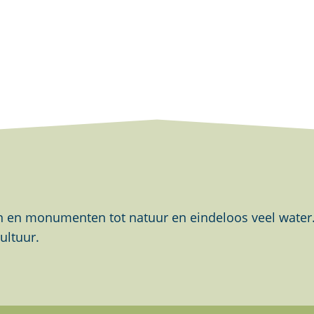
en monumenten tot natuur en eindeloos veel water. Al
ultuur.