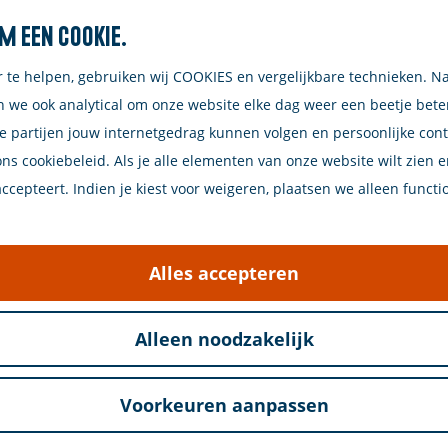
m een cookie.
Zoeken
r te helpen, gebruiken wij COOKIES en vergelijkbare technieken. N
n we ook analytical om onze website elke dag weer een beetje bet
e partijen jouw internetgedrag kunnen volgen en persoonlijke con
ons cookiebeleid. Als je alle elementen van onze website wilt zien 
cepteert. Indien je kiest voor weigeren, plaatsen we alleen functi
eners je mee naar het zonnige Amerika van de jaren 
dperk waarin de jukebox het hart van iedere dansvloer
Alles accepteren
n Elvis Presley, Ricky Nelson, Fats Domino, Dion & 
Alleen noodzakelijk
t allemaal aan elkaar gepraat met interessante en sm
Voorkeuren aanpassen
uthentieke sound, geweldige samenzang en gortdroge 
rock’n’roll show van Nederland: Happy Days!