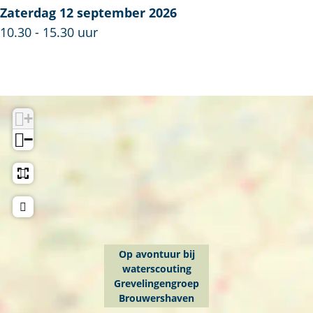
v
n
Zaterdag 12 september 2026
o
t
10.30 - 15.30 uur
n
u
t
u
u
r
u
b
+
r
i
−
b
j
i
w
j
a
w
t
a
e
t
r
Op avontuur bij
e
s
waterscouting
r
c
Grevelingengroep
Brouwershaven
s
o