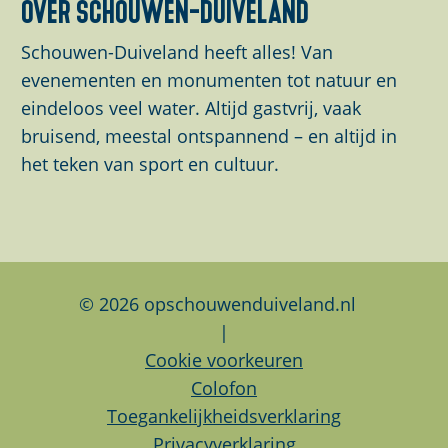
over schouwen-duiveland
a
e
e
e
e
e
v
n
t
z
z
z
Schouwen-Duiveland heeft alles! Van
e
v
e
e
e
evenementen en monumenten tot natuur en
n
e
p
p
p
eindeloos veel water. Altijd gastvrij, vaak
r
a
a
a
bruisend, meestal ontspannend – en altijd in
g
g
g
g
het teken van sport en cultuur.
r
i
i
i
o
n
n
n
t
a
a
a
e
o
o
o
a
p
p
p
© 2026 opschouwenduiveland.nl
f
F
L
W
|
b
a
i
h
Cookie voorkeuren
e
c
n
a
Colofon
e
e
k
t
Toegankelijkheidsverklaring
l
b
e
s
Privacyverklaring