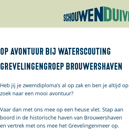
G
a
n
a
Op avontuur bij waterscouting
a
Grevelingengroep Brouwershaven
r
d
e
Heb jij je zwemdiploma’s al op zak en ben je altijd op
h
zoek naar een mooi avontuur?
o
m
Vaar dan met ons mee op een heuse vlet. Stap aan
e
boord in de historische haven van Brouwershaven
p
en vertrek met ons mee het Grevelingenmeer op.