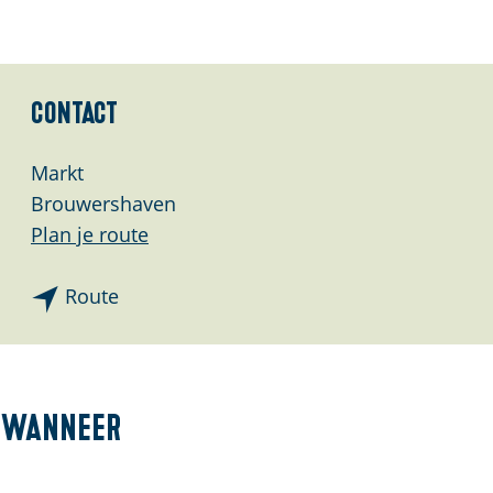
Contact
Markt
Brouwershaven
n
Plan je route
a
n
a
Route
a
r
a
O
r
p
O
a
Wanneer
p
v
a
o