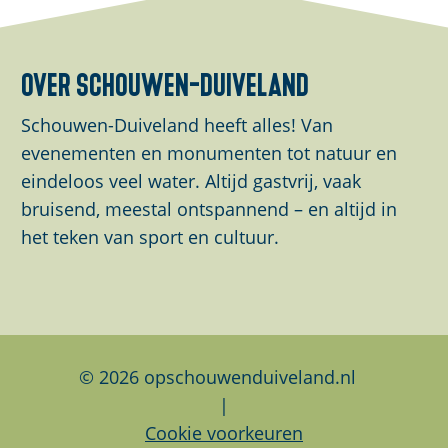
e
e
e
l
l
l
d
d
d
over schouwen-duiveland
e
e
e
z
z
z
Schouwen-Duiveland heeft alles! Van
e
e
e
evenementen en monumenten tot natuur en
p
p
p
eindeloos veel water. Altijd gastvrij, vaak
a
a
a
bruisend, meestal ontspannend – en altijd in
g
g
g
het teken van sport en cultuur.
i
i
i
n
n
n
a
a
a
o
o
o
p
p
p
© 2026 opschouwenduiveland.nl
F
L
W
|
a
i
h
Cookie voorkeuren