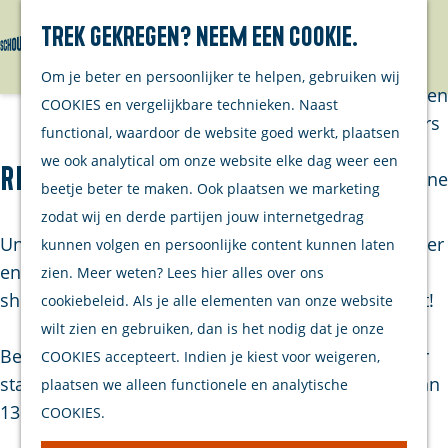
Trek gekregen? Neem een cookie.
Van eilanders
Zoeken
Menu
G
Van
Om je beter en persoonlijker te helpen, gebruiken wij
a
streekproducenten
COOKIES en vergelijkbare technieken. Naast
n
Van ondernemers
functional, waardoor de website goed werkt, plaatsen
a
Verhalen
we ook analytical om onze website elke dag weer een
Renesse Dierendag markt
a
Inwonersmagazine
beetje beter te maken. Ook plaatsen we marketing
r
Tips om te doen
zodat wij en derde partijen jouw internetgedrag
d
op Schouwen-
Unieke vondsten, volop gezelligheid, een praatje hier
kunnen volgen en persoonlijke content kunnen laten
e
Duiveland
en daar en die heerlijke levendige sfeer. Dát maakt
zien. Meer weten? Lees hier alles over ons
h
shoppen op de markt zó leuk, als jet het ons vraagt!
cookiebeleid. Als je alle elementen van onze website
o
Plan je bezoek
wilt zien en gebruiken, dan is het nodig dat je onze
m
Ben jij ook fan? Goed nieuws as zondag 14 oktober
COOKIES accepteert. Indien je kiest voor weigeren,
Welkom
e
staat er weer eentje in het centrum van Renesse van
plaatsen we alleen functionele en analytische
Op de kaart
p
13.00 - 18.00u!
COOKIES.
Stranden
a
Samen met je