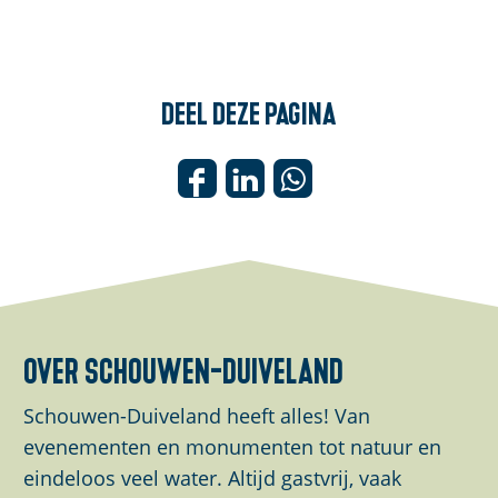
Deel deze pagina
D
D
D
e
e
e
e
e
e
l
l
l
d
d
d
e
e
e
over schouwen-duiveland
z
z
z
e
e
e
Schouwen-Duiveland heeft alles! Van
p
p
p
evenementen en monumenten tot natuur en
a
a
a
eindeloos veel water. Altijd gastvrij, vaak