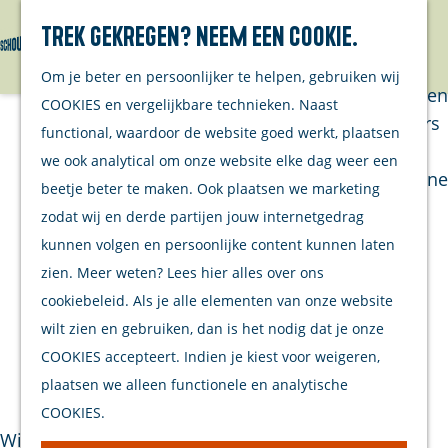
Trek gekregen? Neem een cookie.
Van eilanders
Zoeken
Menu
G
Van
Om je beter en persoonlijker te helpen, gebruiken wij
a
streekproducenten
COOKIES en vergelijkbare technieken. Naast
n
Van ondernemers
functional, waardoor de website goed werkt, plaatsen
a
Verhalen
we ook analytical om onze website elke dag weer een
a
Inwonersmagazine
beetje beter te maken. Ook plaatsen we marketing
r
Tips om te doen
zodat wij en derde partijen jouw internetgedrag
d
op Schouwen-
kunnen volgen en persoonlijke content kunnen laten
e
Duiveland
zien. Meer weten? Lees hier alles over ons
h
cookiebeleid. Als je alle elementen van onze website
o
Plan je bezoek
wilt zien en gebruiken, dan is het nodig dat je onze
m
COOKIES accepteert. Indien je kiest voor weigeren,
Welkom
Laat je rondvaren
e
plaatsen we alleen functionele en analytische
Op de kaart
p
COOKIES.
Stranden
a
Wil je genieten van het water, de natuur, mooie
Samen met je