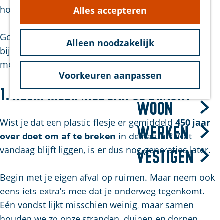
g
houden.
Alles accepteren
hond
e
Bereikbaarheid
Goed nieuws: daar kun je zelf heel eenvoudig aan
Duurzaam
Alleen noodzakelijk
bijdragen. Met deze 5 tips maak je zonder
moeite een zichtbaar verschil.
Voorkeuren aanpassen
Bezoek
1. Neem meer mee dan je bracht
Woon
Wist je dat een plastic flesje er gemiddeld
450 jaar
Werken
over doet om af te breken
in de natuur? Wat
vandaag blijft liggen, is er dus nog generaties later.
Vestigen
Begin met je eigen afval op ruimen. Maar neem ook
eens iets extra’s mee dat je onderweg tegenkomt.
Eén vondst lijkt misschien weinig, maar samen
houden we zo onze stranden, duinen en dorpen