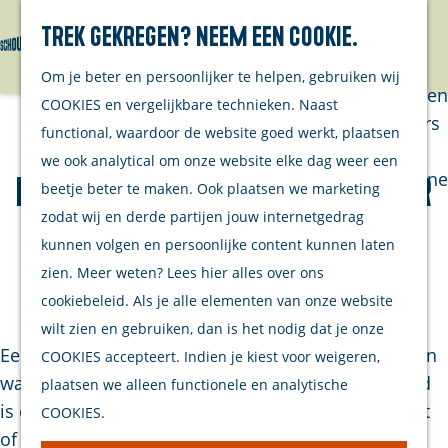
Trek gekregen? Neem een cookie.
Van eilanders
Zoeken
Menu
G
Van
Om je beter en persoonlijker te helpen, gebruiken wij
a
streekproducenten
COOKIES en vergelijkbare technieken. Naast
n
Van ondernemers
functional, waardoor de website goed werkt, plaatsen
5 manieren om Schouwen-
a
Verhalen
we ook analytical om onze website elke dag weer een
a
Inwonersmagazine
Duiveland nóg mooier achter
beetje beter te maken. Ook plaatsen we marketing
r
Tips om te doen
zodat wij en derde partijen jouw internetgedrag
te laten
d
op Schouwen-
kunnen volgen en persoonlijke content kunnen laten
e
Duiveland
zien. Meer weten? Lees hier alles over ons
h
8 april 2026
|
|
|
cookiebeleid. Als je alle elementen van onze website
o
Plan je bezoek
wilt zien en gebruiken, dan is het nodig dat je onze
m
Een frisse zeebries, uitgestrekte stranden en dorpen
COOKIES accepteert. Indien je kiest voor weigeren,
Welkom
e
waar je je meteen thuis voelt. Schouwen-Duiveland
plaatsen we alleen functionele en analytische
Op de kaart
p
is een plek om van te genieten. Of je hier nu woont
COOKIES.
Stranden
a
of op bezoek bent. En dat willen we graag zo
Samen met je