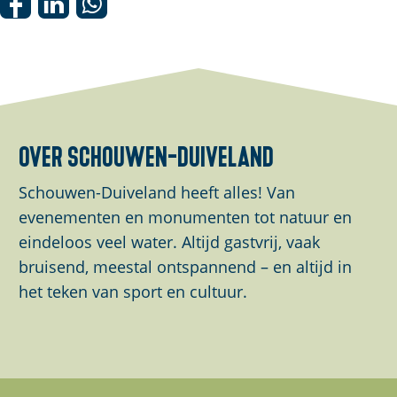
D
D
D
e
e
e
e
e
e
l
l
l
d
d
d
e
e
e
over schouwen-duiveland
z
z
z
e
e
e
Schouwen-Duiveland heeft alles! Van
p
p
p
evenementen en monumenten tot natuur en
a
a
a
eindeloos veel water. Altijd gastvrij, vaak
g
g
g
bruisend, meestal ontspannend – en altijd in
i
i
i
het teken van sport en cultuur.
n
n
n
a
a
a
o
o
o
p
p
p