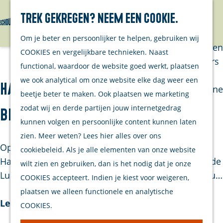
Trek gekregen? Neem een cookie.
Van eilanders
Zoeken
Menu
G
Van
Om je beter en persoonlijker te helpen, gebruiken wij
a
streekproducenten
COOKIES en vergelijkbare technieken. Naast
n
Van ondernemers
functional, waardoor de website goed werkt, plaatsen
a
Verhalen
we ook analytical om onze website elke dag weer een
Havenhoofd Zierikzee Luisterpaal
a
Inwonersmagazine
beetje beter te maken. Ook plaatsen we marketing
r
Tips om te doen
zodat wij en derde partijen jouw internetgedrag
bruinvissen
d
op Schouwen-
kunnen volgen en persoonlijke content kunnen laten
e
Duiveland
zien. Meer weten? Lees hier alles over ons
h
Op zoek naar een unieke ervaring op het
cookiebeleid. Als je alle elementen van onze website
o
Plan je bezoek
Havenhoofd Zierikzee? Breng dan een bezoek aan de
wilt zien en gebruiken, dan is het nodig dat je onze
m
Luisterpaal van Studio Bruinvis en beluister de gelu…
COOKIES accepteert. Indien je kiest voor weigeren,
Welkom
e
plaatsen we alleen functionele en analytische
Op de kaart
p
Lees verder
COOKIES.
Stranden
a
Samen met je