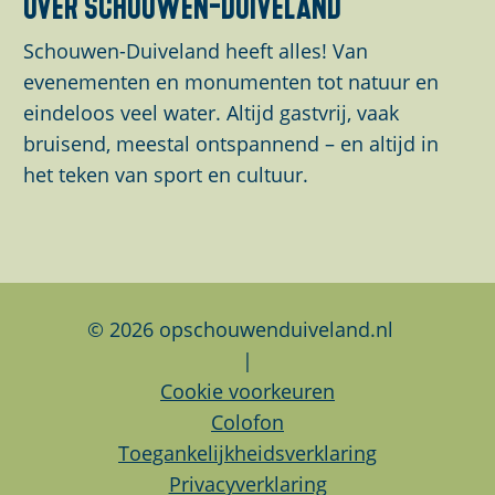
over schouwen-duiveland
e
e
e
i
s
z
z
z
s
e
Schouwen-Duiveland heeft alles! Van
e
e
e
s
n
evenementen en monumenten tot natuur en
p
p
p
e
eindeloos veel water. Altijd gastvrij, vaak
a
a
a
n
bruisend, meestal ontspannend – en altijd in
g
g
g
het teken van sport en cultuur.
i
i
i
n
n
n
a
a
a
o
o
o
p
p
p
© 2026 opschouwenduiveland.nl
F
L
W
|
a
i
h
Cookie voorkeuren
c
n
a
Colofon
e
k
t
Toegankelijkheidsverklaring
b
e
s
Privacyverklaring