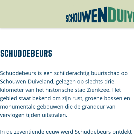
G
a
n
a
Schuddebeurs
a
r
Schuddebeurs is een schilderachtig buurtschap op
d
Schouwen-Duiveland, gelegen op slechts drie
e
kilometer van het historische stad Zierikzee. Het
h
gebied staat bekend om zijn rust, groene bossen en
o
monumentale gebouwen die de grandeur van
m
vervlogen tijden uitstralen.
e
p
In de zeventiende eeuw werd Schuddebeurs ontdekt