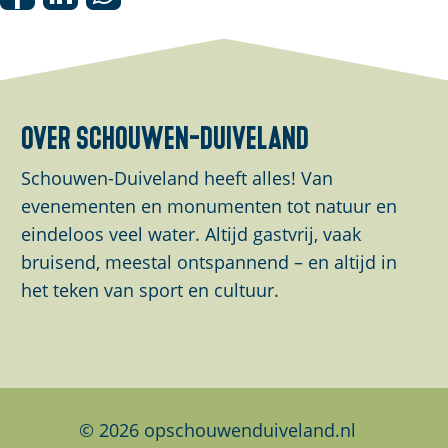
o
D
D
D
p
e
e
e
u
e
e
e
p
l
l
l
m
d
d
d
over schouwen-duiveland
e
e
e
e
t
z
z
z
Schouwen-Duiveland heeft alles! Van
v
e
e
e
evenementen en monumenten tot natuur en
e
p
p
p
eindeloos veel water. Altijd gastvrij, vaak
r
a
a
a
bruisend, meestal ontspannend – en altijd in
g
g
g
g
het teken van sport en cultuur.
r
i
i
i
o
n
n
n
t
a
a
a
e
o
o
o
a
p
p
p
© 2026 opschouwenduiveland.nl