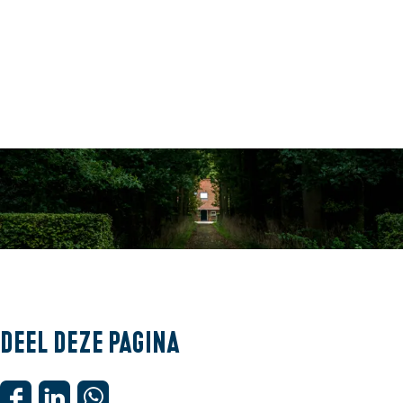
O
p
e
Deel deze pagina
n
p