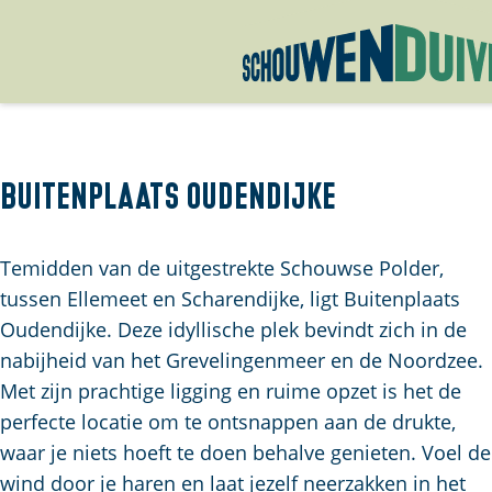
G
a
n
a
Buitenplaats Oudendijke
a
r
Temidden van de uitgestrekte Schouwse Polder,
d
tussen Ellemeet en Scharendijke, ligt Buitenplaats
e
Oudendijke. Deze idyllische plek bevindt zich in de
h
nabijheid van het Grevelingenmeer en de Noordzee.
o
Met zijn prachtige ligging en ruime opzet is het de
m
perfecte locatie om te ontsnappen aan de drukte,
e
waar je niets hoeft te doen behalve genieten. Voel de
p
wind door je haren en laat jezelf neerzakken in het