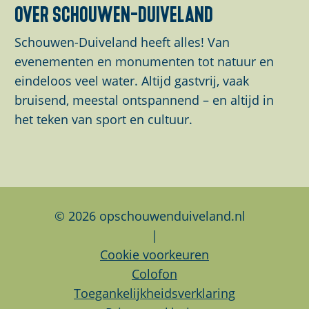
over schouwen-duiveland
e
e
e
e
t
z
z
z
Schouwen-Duiveland heeft alles! Van
v
e
e
e
evenementen en monumenten tot natuur en
e
p
p
p
eindeloos veel water. Altijd gastvrij, vaak
r
a
a
a
bruisend, meestal ontspannend – en altijd in
g
g
g
g
het teken van sport en cultuur.
r
i
i
i
o
n
n
n
t
a
a
a
e
o
o
o
a
p
p
p
© 2026 opschouwenduiveland.nl
f
F
L
W
|
b
a
i
h
Cookie voorkeuren
e
c
n
a
Colofon
e
e
k
t
Toegankelijkheidsverklaring
l
b
e
s