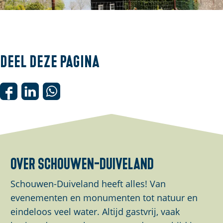
O
p
e
Deel deze pagina
n
p
o
D
D
D
p
e
e
e
u
e
e
e
p
l
l
l
m
d
d
d
over schouwen-duiveland
e
e
e
e
t
z
z
z
Schouwen-Duiveland heeft alles! Van
v
e
e
e
evenementen en monumenten tot natuur en
e
p
p
p
eindeloos veel water. Altijd gastvrij, vaak
r
a
a
a