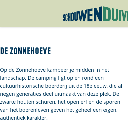
G
a
n
a
De Zonnehoeve
a
r
Op de Zonnehoeve kampeer je midden in het
d
landschap. De camping ligt op en rond een
e
cultuurhistorische boerderij uit de 18e eeuw, die al
h
negen generaties deel uitmaakt van deze plek. De
o
zwarte houten schuren, het open erf en de sporen
m
van het boerenleven geven het geheel een eigen,
e
authentiek karakter.
p