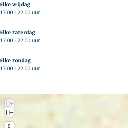
s
o
t
Elke vrijdag
t
s
a
17.00 - 22.00 uur
a
t
a
Elke zaterdag
17.00 - 22.00 uur
Elke zondag
17.00 - 22.00 uur
+
−