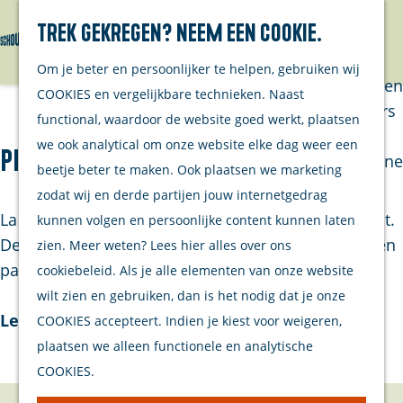
Trek gekregen? Neem een cookie.
Van eilanders
Zoeken
Menu
G
Van
Om je beter en persoonlijker te helpen, gebruiken wij
a
streekproducenten
COOKIES en vergelijkbare technieken. Naast
n
Van ondernemers
functional, waardoor de website goed werkt, plaatsen
a
Verhalen
we ook analytical om onze website elke dag weer een
Pizzaria La Costa
a
Inwonersmagazine
beetje beter te maken. Ook plaatsen we marketing
r
Tips om te doen
zodat wij en derde partijen jouw internetgedrag
d
op Schouwen-
La Costa is gelegen op Strandpark De Zeeuwse Kust.
kunnen volgen en persoonlijke content kunnen laten
e
Duiveland
De naam zegt het eigenlijk al; voor lekkere pizza’s en
zien. Meer weten? Lees hier alles over ons
h
pasta’s kun je hier terecht! La …
cookiebeleid. Als je alle elementen van onze website
o
Plan je bezoek
wilt zien en gebruiken, dan is het nodig dat je onze
m
Lees verder
COOKIES accepteert. Indien je kiest voor weigeren,
Welkom
e
plaatsen we alleen functionele en analytische
Op de kaart
p
COOKIES.
Stranden
a
Samen met je