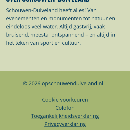
e
e
e
z
z
z
Schouwen-Duiveland heeft alles! Van
e
e
e
evenementen en monumenten tot natuur en
p
p
p
eindeloos veel water. Altijd gastvrij, vaak
a
a
a
bruisend, meestal ontspannend – en altijd in
g
g
g
het teken van sport en cultuur.
i
i
i
n
n
n
a
a
a
o
o
o
p
p
p
© 2026 opschouwenduiveland.nl
F
L
W
|
a
i
h
Cookie voorkeuren
c
n
a
Colofon
e
k
t
Toegankelijkheidsverklaring
b
e
s
Privacyverklaring