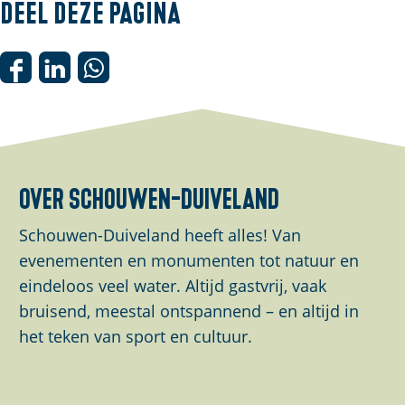
e
Deel deze pagina
n
p
o
D
D
D
p
e
e
e
u
e
e
e
p
l
l
l
m
d
d
d
over schouwen-duiveland
e
e
e
e
t
z
z
z
Schouwen-Duiveland heeft alles! Van
v
e
e
e
evenementen en monumenten tot natuur en
e
p
p
p
eindeloos veel water. Altijd gastvrij, vaak
r
a
a
a
bruisend, meestal ontspannend – en altijd in
g
g
g
g
het teken van sport en cultuur.
r
i
i
i
o
n
n
n