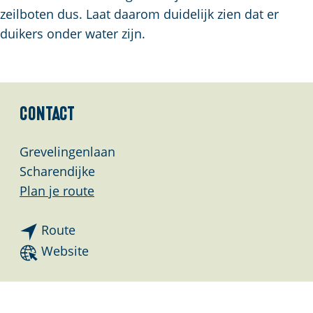
a
zeilboten dus. Laat daarom duidelijk zien dat er
g
duikers onder water zijn.
e
Contact
Grevelingenlaan
Scharendijke
n
Plan je route
a
n
a
Route
a
r
v
Website
a
D
a
r
u
n
D
i
D