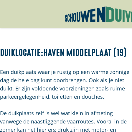
G
a
n
a
Duiklocatie:Haven Middelplaat (19)
a
r
Een duikplaats waar je rustig op een warme zonnige
d
dag de hele dag kunt doorbrengen. Ook als je niet
e
duikt. Er zijn voldoende voorzieningen zoals ruime
h
parkeergelegenheid, toiletten en douches.
o
m
De duikplaats zelf is wel wat klein in afmeting
e
vanwege de naastliggende vaarroutes. Vooral in de
p
zomer kan het hier erg druk zijn met motor- en