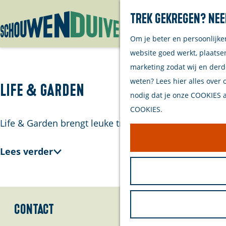
Trek gekregen? Nee
Om je beter en persoonlijke
G
website goed werkt, plaatse
a
marketing zodat wij en derd
n
weten? Lees hier alles over 
a
Life & Garden
nodig dat je onze COOKIES ac
a
COOKIES.
r
Life & Garden brengt leuke trends en originele ideeën 
d
e
Lees verder
h
o
m
e
Contact
p