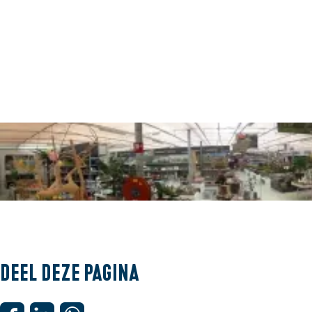
O
p
e
Deel deze pagina
n
p