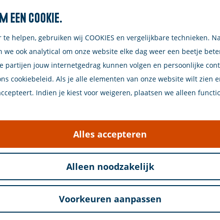
m een cookie.
Zoeken
r te helpen, gebruiken wij COOKIES en vergelijkbare technieken. N
n we ook analytical om onze website elke dag weer een beetje bet
e partijen jouw internetgedrag kunnen volgen en persoonlijke con
ons cookiebeleid. Als je alle elementen van onze website wilt zien 
cepteert. Indien je kiest voor weigeren, plaatsen we alleen functi
dichtbij. Heerlijk tuinieren, sfeervol leven en relaxe
Alles accepteren
Alleen noodzakelijk
Voorkeuren aanpassen