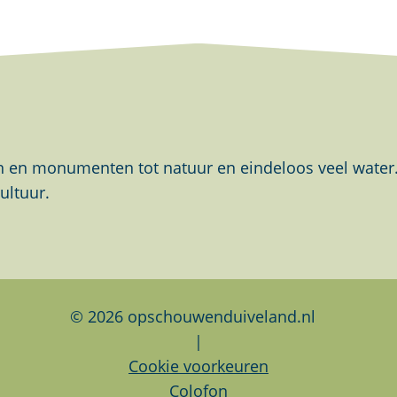
en monumenten tot natuur en eindeloos veel water. Al
ultuur.
© 2026 opschouwenduiveland.nl
|
Cookie voorkeuren
Colofon