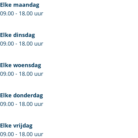
o
e
Elke maandag
d
n
r
n
a
k
s
09.00 - 18.00 uur
e
d
r
L
t
n
e
d
i
L
n
e
f
i
Elke dinsdag
n
e
f
09.00 - 18.00 uur
&
e
G
&
Elke woensdag
a
G
09.00 - 18.00 uur
r
a
d
r
e
d
Elke donderdag
n
e
09.00 - 18.00 uur
n
Elke vrijdag
09.00 - 18.00 uur