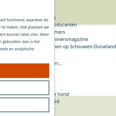
Verhalen
Menu
Van eilanders
aast functional, waardoor de
Van streekproducenten
er te maken. Ook plaatsen we
Van ondernemers
tent kunnen laten zien. Meer
Verhalen Inwonersmagazine
en gebruiken, dan is het
Tips om te doen op Schouwen-Duiveland
onele en analytische
Plan je bezoek
n, daar gaat het om. Wij verr…
Welkom
Op de kaart
Stranden
Samen met je hond
Bereikbaarheid
Duurzaam