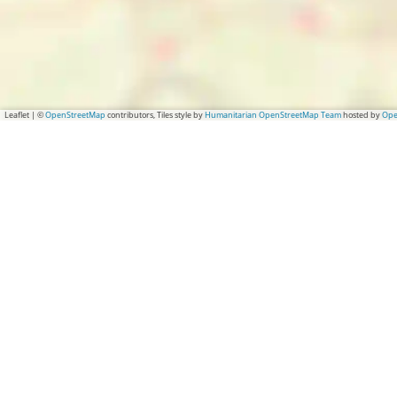
Leaflet
|
©
OpenStreetMap
contributors, Tiles style by
Humanitarian OpenStreetMap Team
hosted by
Ope