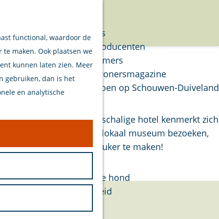
Verhalen
Menu
Van eilanders
aast functional, waardoor de
Van streekproducenten
er te maken. Ook plaatsen we
Van ondernemers
tent kunnen laten zien. Meer
Verhalen Inwonersmagazine
en gebruiken, dan is het
Tips om te doen op Schouwen-Duiveland
onele en analytische
Plan je bezoek
Hotel Renesse. Ons kleinschalige hotel kenmerkt zich
lijke strandwandeling, een lokaal museum bezoeken,
Welkom
Schouwen-Duiveland nóg leuker te maken!
Op de kaart
Stranden
Samen met je hond
Bereikbaarheid
Duurzaam