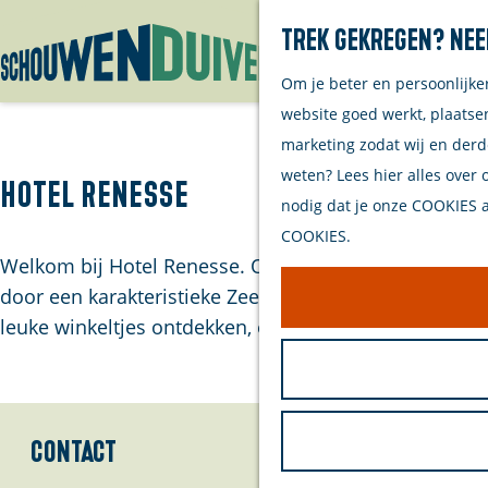
Trek gekregen? Nee
Om je beter en persoonlijke
G
website goed werkt, plaatse
a
marketing zodat wij en derd
n
weten? Lees hier alles over 
a
Hotel Renesse
nodig dat je onze COOKIES ac
a
COOKIES.
r
Welkom bij Hotel Renesse. Op loopafstand van het str
d
door een karakteristieke Zeeuwse stijl met serviceg
e
leuke winkeltjes ontdekken, een hapje en een drank
h
o
m
e
Contact
p