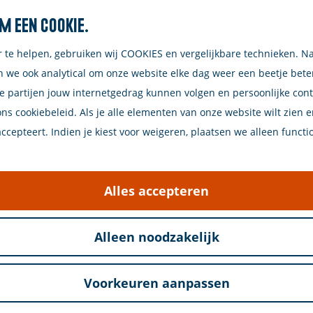
m een cookie.
Zoeken
r te helpen, gebruiken wij COOKIES en vergelijkbare technieken. N
n we ook analytical om onze website elke dag weer een beetje bet
e partijen jouw internetgedrag kunnen volgen en persoonlijke con
ons cookiebeleid. Als je alle elementen van onze website wilt zien 
cepteert. Indien je kiest voor weigeren, plaatsen we alleen functi
and, in het centrum aan het mooie kerkplein vind je 
erichte en bovenal persoonlijke benadering. Een heer
Alles accepteren
je… Wij helpen je graag op weg om jouw verblijf op 
Alleen noodzakelijk
Voorkeuren aanpassen