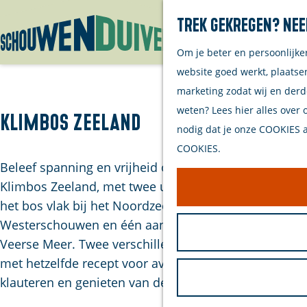
Trek gekregen? Nee
Om je beter en persoonlijke
G
website goed werkt, plaatse
a
marketing zodat wij en derd
n
weten? Lees hier alles over 
a
Klimbos Zeeland
nodig dat je onze COOKIES ac
a
COOKIES.
r
Beleef spanning en vrijheid op grote hoogte bij
d
Klimbos Zeeland, met twee unieke locaties: één in
e
het bos vlak bij het Noordzeestrand van
h
Westerschouwen en één aan de oevers van het
o
Veerse Meer. Twee verschillende omgevingen, maar
m
met hetzelfde recept voor avontuur: klimmen,
e
klauteren en genieten van de natuur.
p