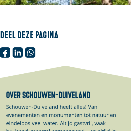
O
p
e
Deel deze pagina
n
p
o
D
D
D
p
e
e
e
u
e
e
e
p
l
l
l
m
d
d
d
over schouwen-duiveland
e
e
e
e
t
z
z
z
Schouwen-Duiveland heeft alles! Van
v
e
e
e
evenementen en monumenten tot natuur en
e
p
p
p
eindeloos veel water. Altijd gastvrij, vaak
r
a
a
a