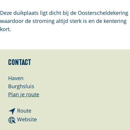
a
g
Deze duikplaats ligt dicht bij de Oosterscheldekering
e
waardoor de stroming altijd sterk is en de kentering
kort.
Contact
Haven
Burghsluis
n
Plan je route
a
n
a
Route
a
r
v
Website
a
D
a