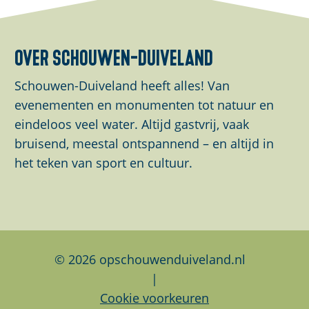
u
e
e
e
p
l
l
l
m
d
d
d
over schouwen-duiveland
e
e
e
e
t
z
z
z
Schouwen-Duiveland heeft alles! Van
v
e
e
e
evenementen en monumenten tot natuur en
e
p
p
p
eindeloos veel water. Altijd gastvrij, vaak
r
a
a
a
bruisend, meestal ontspannend – en altijd in
g
g
g
g
het teken van sport en cultuur.
r
i
i
i
o
n
n
n
t
a
a
a
e
o
o
o
a
p
p
p
© 2026 opschouwenduiveland.nl
f
F
L
W
|
b
a
i
h
Cookie voorkeuren