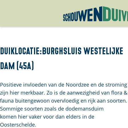
G
a
n
a
Duiklocatie:Burghsluis Westelijke
a
Dam (45a)
r
d
e
Positieve invloeden van de Noordzee en de stroming
h
zijn hier merkbaar. Zo is de aanwezigheid van flora &
o
fauna buitengewoon overvloedig en rijk aan soorten.
m
Sommige soorten zoals de dodemansduim
e
komen hier vaker voor dan elders in de
p
Oosterschelde.