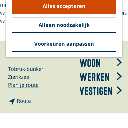
g
mitrailleurnest of observatiepost. De aanwezigheid
Alles accepteren
hond
e
van deze bunker herinnert aan de militaire betekenis
Bereikbaarheid
van Zierikzee tijdens de oorlogsjaren. ​
Duurzaam
Alleen noodzakelijk
Voorkeuren aanpassen
Bezoek
Contact
Woon
Tobruk-bunker
Werken
Zierikzee
n
Plan je route
Vestigen
a
n
a
Route
a
r
a
L
r
i