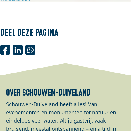
OpenStreetMap France
u
o
r
p
o
e
p
|
Deel deze pagina
e
W
|
a
D
D
D
W
t
e
e
e
a
e
e
e
e
t
r
l
l
l
e
e
d
d
d
r
n
over schouwen-duiveland
e
e
e
e
V
z
z
z
n
u
Schouwen-Duiveland heeft alles! Van
e
e
e
V
u
evenementen en monumenten tot natuur en
p
p
p
u
r
eindeloos veel water. Altijd gastvrij, vaak
a
a
a
u
T
bruisend, meestal ontspannend – en altijd in