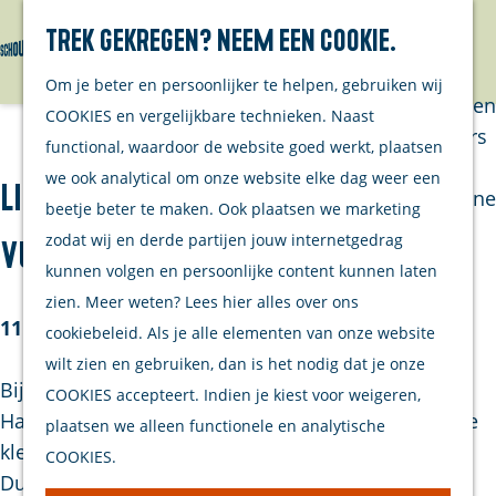
Trek gekregen? Neem een cookie.
Van eilanders
Zoeken
Menu
G
Van
Om je beter en persoonlijker te helpen, gebruiken wij
a
streekproducenten
COOKIES en vergelijkbare technieken. Naast
n
Van ondernemers
functional, waardoor de website goed werkt, plaatsen
a
Verhalen
we ook analytical om onze website elke dag weer een
Liberation route Europe | Water en
a
Inwonersmagazine
beetje beter te maken. Ook plaatsen we marketing
r
Tips om te doen
zodat wij en derde partijen jouw internetgedrag
Vuur Tobruk-bunker
d
op Schouwen-
kunnen volgen en persoonlijke content kunnen laten
e
Duiveland
zien. Meer weten? Lees hier alles over ons
h
11. Zierikzee
cookiebeleid. Als je alle elementen van onze website
o
Plan je bezoek
wilt zien en gebruiken, dan is het nodig dat je onze
m
Bij het havenhoofd van Zierikzee, aan de Nieuwe
COOKIES accepteert. Indien je kiest voor weigeren,
Welkom
e
Haven, staat een zogenaamde Tobruk-bunker. Deze
plaatsen we alleen functionele en analytische
Op de kaart
p
kleine betonnen geschutbunker, typerend voor de
COOKIES.
Stranden
a
Duitse verdedigingswerken, werd gebruikt als
Samen met je