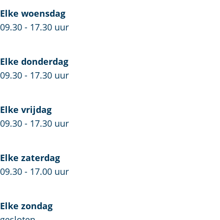
z
a
a
a
Elke woensdag
a
r
z
r
09.30 - 17.30 uur
a
a
r
a
Elke donderdag
r
09.30 - 17.30 uur
Elke vrijdag
09.30 - 17.30 uur
Elke zaterdag
09.30 - 17.00 uur
Elke zondag
gesloten