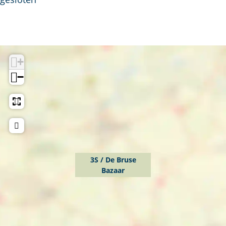
+
−
3S / De Bruse
Bazaar