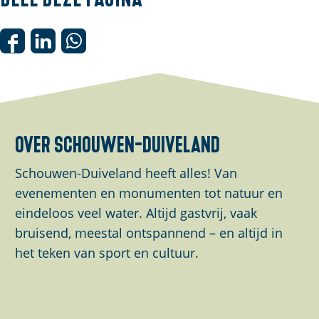
D
D
D
e
e
e
e
e
e
l
l
l
d
d
d
over schouwen-duiveland
e
e
e
z
z
z
Schouwen-Duiveland heeft alles! Van
e
e
e
evenementen en monumenten tot natuur en
p
p
p
eindeloos veel water. Altijd gastvrij, vaak
a
a
a
bruisend, meestal ontspannend – en altijd in
g
g
g
het teken van sport en cultuur.
i
i
i
n
n
n
a
a
a