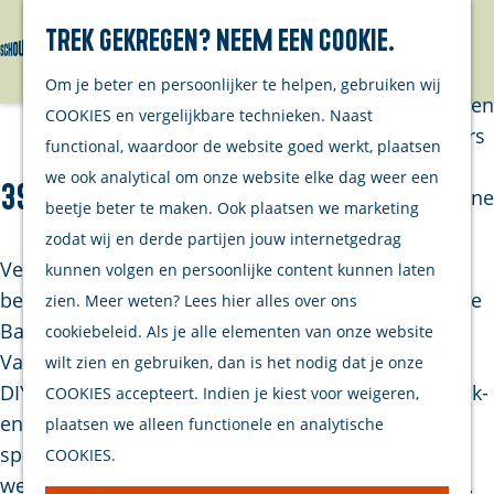
Trek gekregen? Neem een cookie.
Van eilanders
Zoeken
Menu
G
Van
Om je beter en persoonlijker te helpen, gebruiken wij
a
streekproducenten
COOKIES en vergelijkbare technieken. Naast
n
Van ondernemers
functional, waardoor de website goed werkt, plaatsen
a
Verhalen
we ook analytical om onze website elke dag weer een
3S / De Bruse Bazaar
a
Inwonersmagazine
beetje beter te maken. Ook plaatsen we marketing
r
Tips om te doen
zodat wij en derde partijen jouw internetgedrag
d
op Schouwen-
Verblijf je in Bruinisse of ben je een dagje op
kunnen volgen en persoonlijke content kunnen laten
e
Duiveland
bezoek? Kom dan zeker even langs bij 3S / De Bruse
zien. Meer weten? Lees hier alles over ons
h
Bazaar. Hier vind je (bijna) alles wat je nodig hebt.
cookiebeleid. Als je alle elementen van onze website
o
Plan je bezoek
Van woonaccessoires tot elektrische apparaten en
wilt zien en gebruiken, dan is het nodig dat je onze
m
DIY-artikelen en van kraamcadeaus tot schoonmaak-
COOKIES accepteert. Indien je kiest voor weigeren,
Welkom
e
en reinigingsmiddelen. En wat dacht je van
plaatsen we alleen functionele en analytische
Op de kaart
p
speelgoed voor kinderen, kunstbloemen,
COOKIES.
Stranden
a
wenskaarten, cadeauartikelen, batterijen, pasfoto’s,
Samen met je