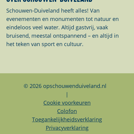
e
e
e
z
z
z
Schouwen-Duiveland heeft alles! Van
e
e
e
evenementen en monumenten tot natuur en
p
p
p
eindeloos veel water. Altijd gastvrij, vaak
a
a
a
bruisend, meestal ontspannend – en altijd in
g
g
g
het teken van sport en cultuur.
i
i
i
n
n
n
a
a
a
o
o
o
p
p
p
© 2026 opschouwenduiveland.nl
F
L
W
|
a
i
h
Cookie voorkeuren
c
n
a
Colofon
e
k
t
Toegankelijkheidsverklaring
b
e
s
Privacyverklaring