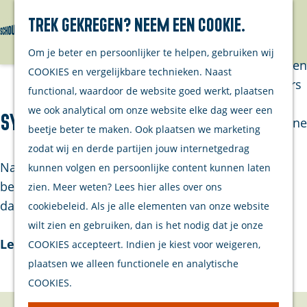
Trek gekregen? Neem een cookie.
Van eilanders
Zoeken
Menu
G
Van
Om je beter en persoonlijker te helpen, gebruiken wij
a
streekproducenten
COOKIES en vergelijkbare technieken. Naast
n
Van ondernemers
functional, waardoor de website goed werkt, plaatsen
a
Verhalen
we ook analytical om onze website elke dag weer een
Sylvia's Attelier
a
Inwonersmagazine
beetje beter te maken. Ook plaatsen we marketing
r
Tips om te doen
zodat wij en derde partijen jouw internetgedrag
d
op Schouwen-
Nadat Sylvia Mol was gestopt in het onderwijs,
kunnen volgen en persoonlijke content kunnen laten
e
Duiveland
begon ze cursussen quilten te verzorgen. “Ik ging
zien. Meer weten? Lees hier alles over ons
h
daarnaast steeds meer dingen maken voor de …
cookiebeleid. Als je alle elementen van onze website
o
Plan je bezoek
wilt zien en gebruiken, dan is het nodig dat je onze
m
Lees verder
COOKIES accepteert. Indien je kiest voor weigeren,
Welkom
e
plaatsen we alleen functionele en analytische
Op de kaart
p
COOKIES.
Stranden
a
Samen met je