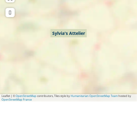
Sylvia's Attelier
Leaflet
|
©
OpenStreetMap
contributors, Tiles style by
Humanitarian OpenStreetMap Team
hosted by
OpenStreetMap France