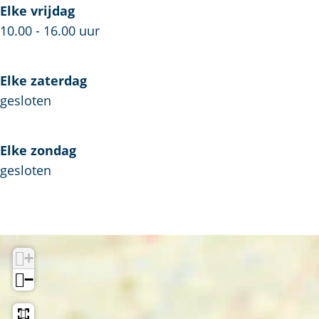
l
Elke vrijdag
i
10.00 - 16.00 uur
e
r
Elke zaterdag
gesloten
Elke zondag
gesloten
+
−