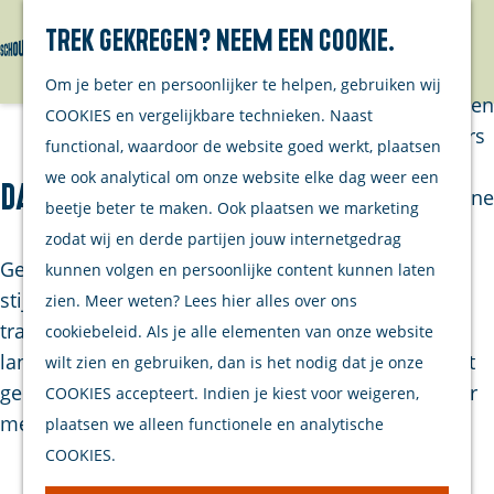
Trek gekregen? Neem een cookie.
Van eilanders
Zoeken
Menu
G
Van
Om je beter en persoonlijker te helpen, gebruiken wij
a
streekproducenten
COOKIES en vergelijkbare technieken. Naast
n
Van ondernemers
functional, waardoor de website goed werkt, plaatsen
a
Verhalen
we ook analytical om onze website elke dag weer een
Davila's
a
Inwonersmagazine
beetje beter te maken. Ook plaatsen we marketing
r
Tips om te doen
zodat wij en derde partijen jouw internetgedrag
d
op Schouwen-
Geniet van all-you-can-eat in authentieke Spaanse
kunnen volgen en persoonlijke content kunnen laten
e
Duiveland
stijl, met een uitgebreide keuze uit meer dan 100
zien. Meer weten? Lees hier alles over ons
h
traditionele Iberische gerechten. Kom ook gerust
cookiebeleid. Als je alle elementen van onze website
o
Plan je bezoek
langs voor een warm kopje koffie met huisgemaakt
wilt zien en gebruiken, dan is het nodig dat je onze
m
gebak, een verfrissende cocktail of een speciaalbier
COOKIES accepteert. Indien je kiest voor weigeren,
Welkom
e
met een lekkere snack.
plaatsen we alleen functionele en analytische
Op de kaart
p
COOKIES.
Stranden
a
Samen met je