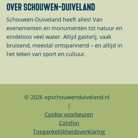
d
d
d
over schouwen-duiveland
e
e
e
z
z
z
Schouwen-Duiveland heeft alles! Van
e
e
e
evenementen en monumenten tot natuur en
p
p
p
eindeloos veel water. Altijd gastvrij, vaak
a
a
a
bruisend, meestal ontspannend – en altijd in
g
g
g
het teken van sport en cultuur.
i
i
i
n
n
n
a
a
a
o
o
o
p
p
p
© 2026 opschouwenduiveland.nl
F
L
W
|
a
i
h
Cookie voorkeuren
c
n
a
Colofon
e
k
t
Toegankelijkheidsverklaring