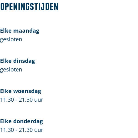
e
t
Openingstijden
a
s
l
s
i
b
a
'
a
l
o
g
s
'
a
o
r
Elke maandag
s
'
k
a
gesloten
s
D
m
a
D
v
a
Elke dinsdag
i
v
gesloten
l
i
a
l
Elke woensdag
'
a
11.30 - 21.30 uur
s
'
s
Elke donderdag
11.30 - 21.30 uur