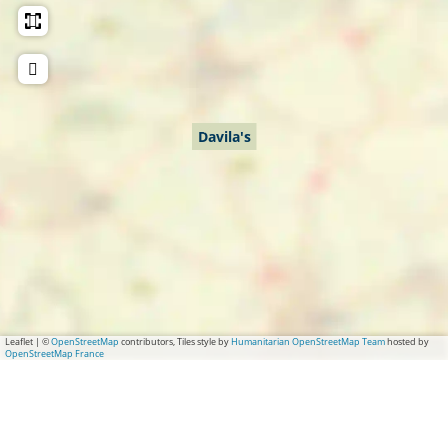
Davila's
Leaflet
|
©
OpenStreetMap
contributors, Tiles style by
Humanitarian OpenStreetMap Team
hosted by
OpenStreetMap France