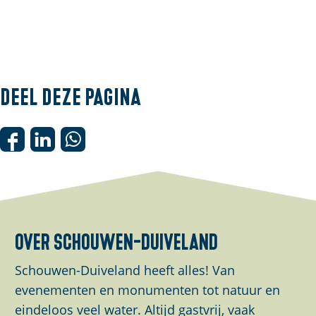
Deel deze pagina
D
D
D
e
e
e
e
e
e
l
l
l
d
d
d
over schouwen-duiveland
e
e
e
z
z
z
Schouwen-Duiveland heeft alles! Van
e
e
e
evenementen en monumenten tot natuur en
p
p
p
eindeloos veel water. Altijd gastvrij, vaak