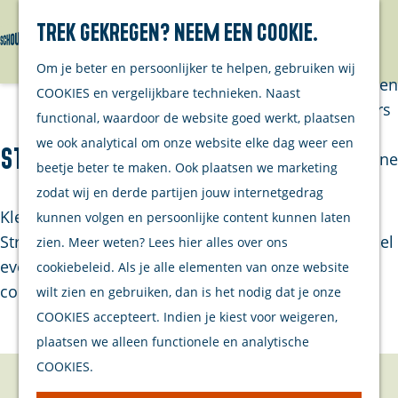
Trek gekregen? Neem een cookie.
Van eilanders
Zoeken
Menu
G
Van
Om je beter en persoonlijker te helpen, gebruiken wij
a
streekproducenten
COOKIES en vergelijkbare technieken. Naast
n
Van ondernemers
functional, waardoor de website goed werkt, plaatsen
a
Verhalen
we ook analytical om onze website elke dag weer een
Streetwear Renesse
a
Inwonersmagazine
beetje beter te maken. Ook plaatsen we marketing
r
Tips om te doen
zodat wij en derde partijen jouw internetgedrag
d
op Schouwen-
Kleding, regenjassen en waterdichte rugzakken. Bij
kunnen volgen en persoonlijke content kunnen laten
e
Duiveland
Streetwear Renesse kunt u heerlijk shoppen. Wandel
zien. Meer weten? Lees hier alles over ons
h
even binnen en bekijk onze steeds vernieuwende
cookiebeleid. Als je alle elementen van onze website
o
Plan je bezoek
collectie.
wilt zien en gebruiken, dan is het nodig dat je onze
m
COOKIES accepteert. Indien je kiest voor weigeren,
Welkom
e
plaatsen we alleen functionele en analytische
Op de kaart
p
COOKIES.
Stranden
a
Contact
Samen met je