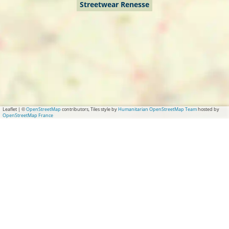
Streetwear Renesse
Leaflet
|
©
OpenStreetMap
contributors, Tiles style by
Humanitarian OpenStreetMap Team
hosted by
OpenStreetMap France