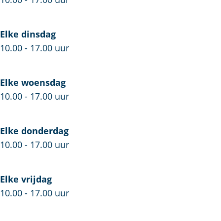
e
r
w
r
a
R
e
R
Elke dinsdag
r
e
a
e
10.00 - 17.00 uur
R
n
r
n
e
e
R
e
n
s
e
s
Elke woensdag
e
s
n
s
10.00 - 17.00 uur
s
e
e
e
s
s
Elke donderdag
e
s
10.00 - 17.00 uur
e
Elke vrijdag
10.00 - 17.00 uur